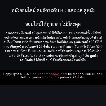
หนังออนไลน์ คมชัดระดับ HD และ 4K ดูหนัง
ออนไลน์ได้ทุกเวลา ไม่มีสะดุด
เราคัดสรร
หนังออนไลน์
คุณภาพมาไว้ให้เลือกแบบครบทุกอารมณ์ ทั้งหนังใหม่
ชนโรงที่หลายคนรอคอย หนังแอ็คชั่นมันส์สะใจ หนังรักโรแมนติกละมุนหัวใจ ไป
จนถึงหนังสยองขวัญที่ชวนขนลุก ทุกเรื่องพร้อมให้คุณกด
ดูหนังออนไลน์
ได้ทันที
ผ่าน
เว็บดูหนังออนไลน์ฟรี 24 ชั่วโมง
ไม่ว่าจะเลือกพากย์ไทยหรือซับไทยก็มีให้
ครบ ภาพคมชัดระดับ HD และ 4K รองรับการใช้งานผ่านทุกอุปกรณ์ ใช้งานง่าย
ไม่ต้องติดตั้งแอป ไม่ต้องเสียค่าสมัครสมาชิก แค่คลิกเข้ามา ก็เริ่ม
ดูหนัง
ออนไลน์ฟรี
ได้ทันที สนุกได้ต่อเนื่องตลอดทั้งวันทั้งคืน
Copyright © 2025
bhurbanmeadows.com
หนังไทยออนไลน์ หนังดัง
Netflix ดูหนังบนมือถือ เว็บดูหนังฟรี 24 ชั่วโมง