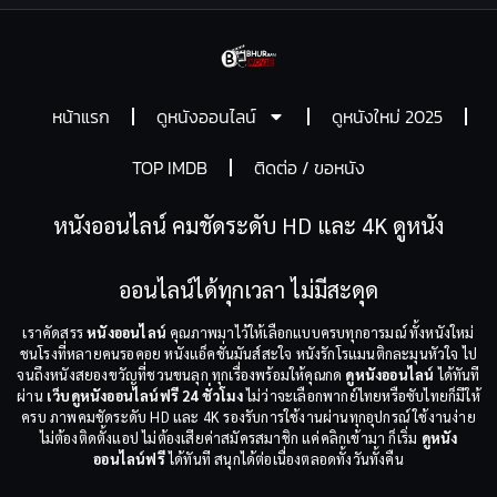
หน้าแรก
ดูหนังออนไลน์
ดูหนังใหม่ 2025
TOP IMDB
ติดต่อ / ขอหนัง
หนังออนไลน์ คมชัดระดับ HD และ 4K ดูหนัง
ออนไลน์ได้ทุกเวลา ไม่มีสะดุด
เราคัดสรร
หนังออนไลน์
คุณภาพมาไว้ให้เลือกแบบครบทุกอารมณ์ ทั้งหนังใหม่
ชนโรงที่หลายคนรอคอย หนังแอ็คชั่นมันส์สะใจ หนังรักโรแมนติกละมุนหัวใจ ไป
จนถึงหนังสยองขวัญที่ชวนขนลุก ทุกเรื่องพร้อมให้คุณกด
ดูหนังออนไลน์
ได้ทันที
ผ่าน
เว็บดูหนังออนไลน์ฟรี 24 ชั่วโมง
ไม่ว่าจะเลือกพากย์ไทยหรือซับไทยก็มีให้
ครบ ภาพคมชัดระดับ HD และ 4K รองรับการใช้งานผ่านทุกอุปกรณ์ ใช้งานง่าย
ไม่ต้องติดตั้งแอป ไม่ต้องเสียค่าสมัครสมาชิก แค่คลิกเข้ามา ก็เริ่ม
ดูหนัง
ออนไลน์ฟรี
ได้ทันที สนุกได้ต่อเนื่องตลอดทั้งวันทั้งคืน