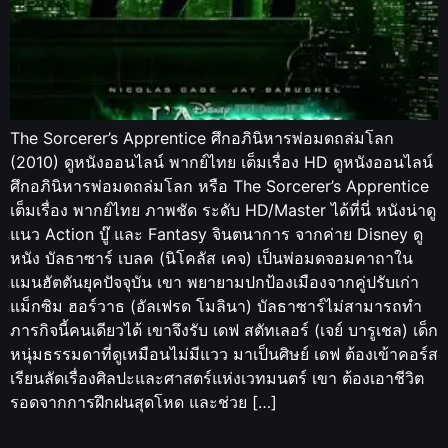
The Sorcerer’s Apprentice ศึกอภินิหารพ่อมดถล่มโลก
(2010) ดูหนังออนไลน์ พากย์ไทย เต็มเรื่อง HD ดูหนังออนไลน์
ศึกอภินิหารพ่อมดถล่มโลก หรือ The Sorcerer’s Apprentice
เต็มเรื่อง พากย์ไทย ภาพชัด ระดับ HD/Master ได้ที่นี่ หนังน่าดู
แนว Action บู๊ และ Fantasy จินตนาการ จากค่าย Disney ดู
หนัง บัลธาซาร์ เบลค (นิโคลัส เคจ) เป็นพ่อมดจอมคาถาใน
แมนฮัตตันยุคปัจจุบัน เขา พยายามปกป้องเมืองจากคู่ปรับเก่า
แม็กซิม ฮอร์วาธ (อัลเฟรด โมลินา) บัลธาซาร์ไม่สามารถทำ
ภารกิจนี้คนเดียวได้ เขาจึงรับ เดฟ สตัทเลอร์ (เจย์ บารูเชล) เด็ก
หนุ่มธรรมดาที่ดูเหมือนไม่มีแวว มาเป็นศิษย์ เดฟ ต้องเข้าคอร์ส
เรียนลัดเรื่องศิลปะและศาสตร์แห่งเวทมนตร์ เขา ต้องเอาชีวิต
รอดจากการฝึกฝนสุดโหด และช่วย […]