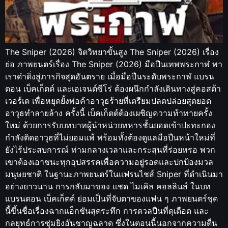
The Sniper (2026) จิตวิทยาขั้นสูง The Sniper (2026) เรื่อง
ย่อ ภาพยนตร์เรื่อง The Sniper (2026) มือปืนเทพพระกาฬ พา
เราดำดิ่งสู่ภารกิจสุดอันตราย เมื่อมือปืนระดับพระกาฬ แบรน
ดอน เบ็คเก็ตต์ และเอเจนต์ซีโร่ ต้องผนึกกำลังเดินทางสู่คอสต้า
เวอร์เด เพื่อหยุดยั้งพ่อค้าอาวุธร้ายที่เตรียมปลดปล่อยสุดยอด
อาวุธทำลายล้าง ครั้งนี้ เบ็คเก็ตต์ต้องเผชิญความท้าทายครั้ง
ใหม่ ด้วยการรับบทบาทผู้นำหน่วยทหารชั้นยอดเข้าปะทะกอง
กำลังติดอาวุธที่ไม่ยอมแพ้ พร้อมทั้งต้องดูแลมือปืนหน้าใหม่ที่
ยังไร้ประสบการณ์ ท่ามกลางเวลาและกระสุนที่ร่อยหรอ พวก
เขาต้องเอาชนะทุกอุปสรรคเพื่อความอยู่รอดและปกป้องมวล
มนุษยชาติ ในฐานะภาพยนตร์ในแฟรนไชส์ Sniper ที่ดำเนินมา
อย่างยาวนาน การกลับมาของ แชด ไมเคิล คอลลินส์ ในบท
แบรนดอน เบ็คเก็ตต์ ย่อมเป็นที่จับตาของแฟน ๆ ภาพยนตร์ชุด
นี้ขึ้นชื่อเรื่องฉากแอ็กชันสุดระทึก การดวลปืนที่ดุเดือด และ
กลยุทธ์การซุ่มยิงอันชาญฉลาด ซึ่งในตอนนี้นอกจากความตื่น