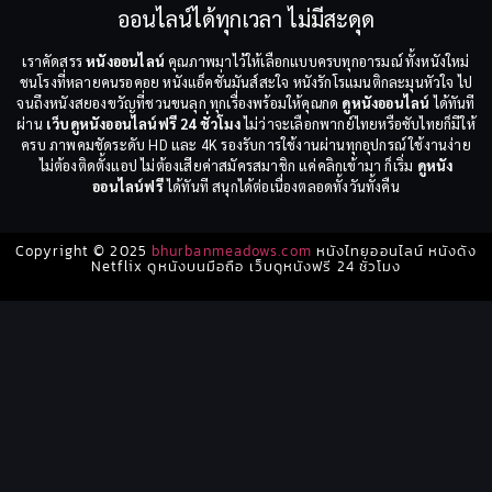
ออนไลน์ได้ทุกเวลา ไม่มีสะดุด
เราคัดสรร
หนังออนไลน์
คุณภาพมาไว้ให้เลือกแบบครบทุกอารมณ์ ทั้งหนังใหม่
ชนโรงที่หลายคนรอคอย หนังแอ็คชั่นมันส์สะใจ หนังรักโรแมนติกละมุนหัวใจ ไป
จนถึงหนังสยองขวัญที่ชวนขนลุก ทุกเรื่องพร้อมให้คุณกด
ดูหนังออนไลน์
ได้ทันที
ผ่าน
เว็บดูหนังออนไลน์ฟรี 24 ชั่วโมง
ไม่ว่าจะเลือกพากย์ไทยหรือซับไทยก็มีให้
ครบ ภาพคมชัดระดับ HD และ 4K รองรับการใช้งานผ่านทุกอุปกรณ์ ใช้งานง่าย
ไม่ต้องติดตั้งแอป ไม่ต้องเสียค่าสมัครสมาชิก แค่คลิกเข้ามา ก็เริ่ม
ดูหนัง
ออนไลน์ฟรี
ได้ทันที สนุกได้ต่อเนื่องตลอดทั้งวันทั้งคืน
Copyright © 2025
bhurbanmeadows.com
หนังไทยออนไลน์ หนังดัง
Netflix ดูหนังบนมือถือ เว็บดูหนังฟรี 24 ชั่วโมง