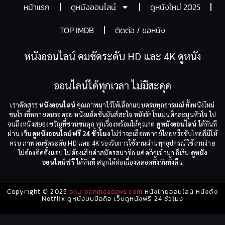
หน้าแรก
ดูหนังออนไลน์
ดูหนังใหม่ 2025
TOP IMDB
ติดต่อ / ขอหนัง
หนังออนไลน์ คมชัดระดับ HD และ 4K ดูหนัง
ออนไลน์ได้ทุกเวลา ไม่มีสะดุด
เราคัดสรร
หนังออนไลน์
คุณภาพมาไว้ให้เลือกแบบครบทุกอารมณ์ ทั้งหนังใหม่
ชนโรงที่หลายคนรอคอย หนังแอ็คชั่นมันส์สะใจ หนังรักโรแมนติกละมุนหัวใจ ไป
จนถึงหนังสยองขวัญที่ชวนขนลุก ทุกเรื่องพร้อมให้คุณกด
ดูหนังออนไลน์
ได้ทันที
ผ่าน
เว็บดูหนังออนไลน์ฟรี 24 ชั่วโมง
ไม่ว่าจะเลือกพากย์ไทยหรือซับไทยก็มีให้
ครบ ภาพคมชัดระดับ HD และ 4K รองรับการใช้งานผ่านทุกอุปกรณ์ ใช้งานง่าย
ไม่ต้องติดตั้งแอป ไม่ต้องเสียค่าสมัครสมาชิก แค่คลิกเข้ามา ก็เริ่ม
ดูหนัง
ออนไลน์ฟรี
ได้ทันที สนุกได้ต่อเนื่องตลอดทั้งวันทั้งคืน
Copyright © 2025
bhurbanmeadows.com
หนังไทยออนไลน์ หนังดัง
Netflix ดูหนังบนมือถือ เว็บดูหนังฟรี 24 ชั่วโมง