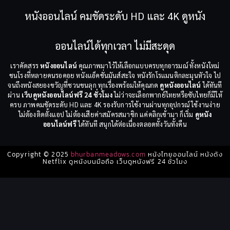
หนังออนไลน์ คมชัดระดับ HD และ 4K ดูหนัง
ออนไลน์ได้ทุกเวลา ไม่มีสะดุด
เราคัดสรร
หนังออนไลน์
คุณภาพมาไว้ให้เลือกแบบครบทุกอารมณ์ ทั้งหนังใหม่
ชนโรงที่หลายคนรอคอย หนังแอ็คชั่นมันส์สะใจ หนังรักโรแมนติกละมุนหัวใจ ไป
จนถึงหนังสยองขวัญที่ชวนขนลุก ทุกเรื่องพร้อมให้คุณกด
ดูหนังออนไลน์
ได้ทันที
ผ่าน
เว็บดูหนังออนไลน์ฟรี 24 ชั่วโมง
ไม่ว่าจะเลือกพากย์ไทยหรือซับไทยก็มีให้
ครบ ภาพคมชัดระดับ HD และ 4K รองรับการใช้งานผ่านทุกอุปกรณ์ ใช้งานง่าย
ไม่ต้องติดตั้งแอป ไม่ต้องเสียค่าสมัครสมาชิก แค่คลิกเข้ามา ก็เริ่ม
ดูหนัง
ออนไลน์ฟรี
ได้ทันที สนุกได้ต่อเนื่องตลอดทั้งวันทั้งคืน
Copyright © 2025
bhurbanmeadows.com
หนังไทยออนไลน์ หนังดัง
Netflix ดูหนังบนมือถือ เว็บดูหนังฟรี 24 ชั่วโมง