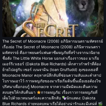
The Secret of Moonacre (2008) อภินิหารมนตรามหัศจรรย์
เรื่องย่อ The Secret of Moonacre (2008) อภินิหารมนตรา
มหัศจรรย์ คือภาพยนตร์แฟนตาซีผจญภัยที่สร้างจากนวนิยาย
ชื่อดัง The Little White Horse บอกเล่าเรื่องราวของ มาเรีย
เมอร์ริเวเธอร์ (Dakota Blue Richards) เด็กสาวกำพร้าที่ต้อง
ย้ายไปอยู่กับ เซอร์ เบนจามิน (Ioan Gruffudd) ลุงของเธอที่
Moonacre Manor คฤหาสน์ลึกลับที่ซ่อนความลับและคำสาป
โบราณเอาไว้ การผจญภัยของมาเรียเริ่มต้นขึ้นเมื่อเธอต้องไข
ปริศนาเพื่อกอบกู้ Moonacre จากความมืดมิดและคืนความ
สงบสุขให้กลับคืนมา
การผจญภัย: เรื่องราวการผจญภัยที่
เต็มไปด้วยเวทมนตร์และความลึกลับ
นักแสดง: Dakota
Blue Richards ถ่ายทอดบทมาเรียได้อย่างน่ารักและมีเสน่ห์