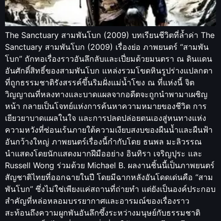
The Sanctuary สามพันโบก (2009) บทเรียนชีวิตที่ล้ำค่า The
Sanctuary สามพันโบก (2009) เรื่องย่อ ภาพยนตร์ “สามพัน
โบก” ถักทอเรื่องราวอันลึกลับและเปี่ยมด้วยมนตรา ณ ดินแดน
อันศักดิ์สิทธิ์ของสามพันโบก แหล่งรวมโขดหินรูปร่างแปลกตา
ที่ถูกธรรมชาติรังสรรค์ขึ้นริมฝั่งแม่น้ำโขง ณ ที่แห่งนี้ จิต
วิญญาณที่หลงทางและบาดแผลจากอดีตจะถูกนำพามาเผชิญ
หน้า กลายเป็นโจทย์แห่งการค้นหาความหมายของชีวิต การ
เยียวยาบาดแผลในใจ และการปลดปล่อยตนเองสู่หนทางแห่ง
ความหวังที่ซ่อนเร้นภายใต้ความเงียบสงบของผืนน้ำและผืนฟ้า
อันกว้างใหญ่ ภาพยนตร์เรื่องนี้กำกับโดย ธนพล มะลิวรรณ
นำแสดงโดยนักแสดงมากฝีมืออย่าง อินทิรา เจริญปุระ และ
Russell Wong ร่วมด้วย Michael B. ผลงานชิ้นนี้เป็นภาพยนตร์
สัญชาติไทยที่ออกฉายในปี โดยมีฉากหลังอันโดดเด่นคือ “สาม
พันโบก” ซึ่งไม่ใช่เพียงแค่สถานที่ถ่ายทำ แต่ยังเป็นองค์ประกอบ
สำคัญที่หล่อหลอมบรรยากาศและอารมณ์ของเรื่องราว
สะท้อนถึงความผูกพันอันลึกซึ้งระหว่างมนุษย์กับธรรมชาติ