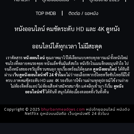
TOP IMDB
ติดต่อ / ขอหนัง
หนังออนไลน์ คมชัดระดับ HD และ 4K ดูหนัง
ออนไลน์ได้ทุกเวลา ไม่มีสะดุด
เราคัดสรร
หนังออนไลน์
คุณภาพมาไว้ให้เลือกแบบครบทุกอารมณ์ ทั้งหนังใหม่
ชนโรงที่หลายคนรอคอย หนังแอ็คชั่นมันส์สะใจ หนังรักโรแมนติกละมุนหัวใจ ไป
จนถึงหนังสยองขวัญที่ชวนขนลุก ทุกเรื่องพร้อมให้คุณกด
ดูหนังออนไลน์
ได้ทันที
ผ่าน
เว็บดูหนังออนไลน์ฟรี 24 ชั่วโมง
ไม่ว่าจะเลือกพากย์ไทยหรือซับไทยก็มีให้
ครบ ภาพคมชัดระดับ HD และ 4K รองรับการใช้งานผ่านทุกอุปกรณ์ ใช้งานง่าย
ไม่ต้องติดตั้งแอป ไม่ต้องเสียค่าสมัครสมาชิก แค่คลิกเข้ามา ก็เริ่ม
ดูหนัง
ออนไลน์ฟรี
ได้ทันที สนุกได้ต่อเนื่องตลอดทั้งวันทั้งคืน
Copyright © 2025
bhurbanmeadows.com
หนังไทยออนไลน์ หนังดัง
Netflix ดูหนังบนมือถือ เว็บดูหนังฟรี 24 ชั่วโมง