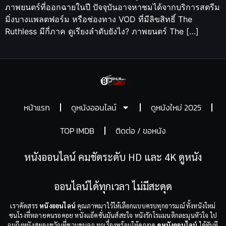
ภาพยนตร์ที่ออกฉายในปี ปัจจุบันอาจหาชมได้จากบริการสตรีม
มิ่งบางแพลตฟอร์ม หรือช่องทาง VOD ที่มีลิขสิทธิ์ The
Ruthless มีกี่ภาค ดูเรียงลำดับยังไง? ภาพยนตร์ The […]
หน้าแรก
ดูหนังออนไลน์
ดูหนังใหม่ 2025
TOP IMDB
ติดต่อ / ขอหนัง
หนังออนไลน์ คมชัดระดับ HD และ 4K ดูหนัง
ออนไลน์ได้ทุกเวลา ไม่มีสะดุด
เราคัดสรร
หนังออนไลน์
คุณภาพมาไว้ให้เลือกแบบครบทุกอารมณ์ ทั้งหนังใหม่
ชนโรงที่หลายคนรอคอย หนังแอ็คชั่นมันส์สะใจ หนังรักโรแมนติกละมุนหัวใจ ไป
จนถึงหนังสยองขวัญที่ชวนขนลุก ทุกเรื่องพร้อมให้คุณกด
ดูหนังออนไลน์
ได้ทันที