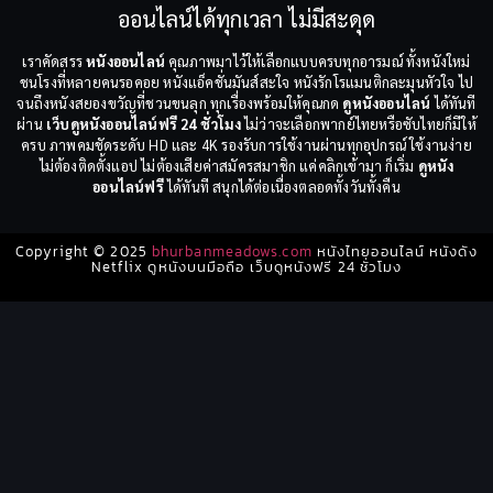
ออนไลน์ได้ทุกเวลา ไม่มีสะดุด
เราคัดสรร
หนังออนไลน์
คุณภาพมาไว้ให้เลือกแบบครบทุกอารมณ์ ทั้งหนังใหม่
ชนโรงที่หลายคนรอคอย หนังแอ็คชั่นมันส์สะใจ หนังรักโรแมนติกละมุนหัวใจ ไป
จนถึงหนังสยองขวัญที่ชวนขนลุก ทุกเรื่องพร้อมให้คุณกด
ดูหนังออนไลน์
ได้ทันที
ผ่าน
เว็บดูหนังออนไลน์ฟรี 24 ชั่วโมง
ไม่ว่าจะเลือกพากย์ไทยหรือซับไทยก็มีให้
ครบ ภาพคมชัดระดับ HD และ 4K รองรับการใช้งานผ่านทุกอุปกรณ์ ใช้งานง่าย
ไม่ต้องติดตั้งแอป ไม่ต้องเสียค่าสมัครสมาชิก แค่คลิกเข้ามา ก็เริ่ม
ดูหนัง
ออนไลน์ฟรี
ได้ทันที สนุกได้ต่อเนื่องตลอดทั้งวันทั้งคืน
Copyright © 2025
bhurbanmeadows.com
หนังไทยออนไลน์ หนังดัง
Netflix ดูหนังบนมือถือ เว็บดูหนังฟรี 24 ชั่วโมง