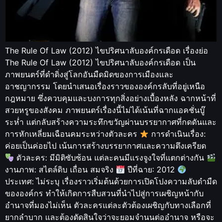
The Rule Of Law (2012) ไขปริศนาลับองค์กรเดือด เรื่องย่อ
The Rule Of Law (2012) ไขปริศนาลับองค์กรเดือด เป็น
ภาพยนตร์ที่ดำดิ่งสู่โลกอันมืดมิดของการเมืองและ
อาชญากรรม โดยนำเสนอเรื่องราวขององค์กรลับที่อยู่เหนือ
กฎหมาย ซึ่งควบคุมและบงการทุกสิ่งอย่างเบื้องหลัง ฉากหน้าที่
สวยหรูของสังคม ภาพยนตร์เรื่องนี้ไม่ได้เน้นที่ฉากแอคชั่นบู๊
ระห่ำ แต่กลับสร้างความระทึกขวัญผ่านบรรยากาศที่กดดันและ
การหักเหลี่ยมเฉือนคมระหว่างตัวละคร
การดำเนินเรื่อง:
ค่อยเป็นค่อยไป เน้นการสร้างบรรยากาศและความตึงเครียด
ตัวละคร: มีมิติซับซ้อน แต่ละคนมีแรงจูงใจที่แตกต่างกัน
งานภาพ: สไตล์ดิบ เถื่อน สมจริง
ปีที่ฉาย: 2012
ประเทศ: ไม่ระบุ เรื่องราวเริ่มต้นด้วยการเปิดโปงความลับดำมืด
ขององค์กร ทำให้เกิดการสืบสวนที่นำไปสู่การเผชิญหน้ากับ
อำนาจที่มองไม่เห็น ตัวละครแต่ละตัวต้องเผชิญกับทางเลือกที่
ยากลำบาก และต้องตัดสินใจว่าจะยอมจำนนต่ออำนาจ หรือจะ