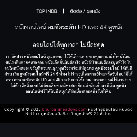
TOP IMDB
ติดต่อ / ขอหนัง
หนังออนไลน์ คมชัดระดับ HD และ 4K ดูหนัง
ออนไลน์ได้ทุกเวลา ไม่มีสะดุด
เราคัดสรร
หนังออนไลน์
คุณภาพมาไว้ให้เลือกแบบครบทุกอารมณ์ ทั้งหนังใหม่
ชนโรงที่หลายคนรอคอย หนังแอ็คชั่นมันส์สะใจ หนังรักโรแมนติกละมุนหัวใจ ไป
จนถึงหนังสยองขวัญที่ชวนขนลุก ทุกเรื่องพร้อมให้คุณกด
ดูหนังออนไลน์
ได้ทันที
ผ่าน
เว็บดูหนังออนไลน์ฟรี 24 ชั่วโมง
ไม่ว่าจะเลือกพากย์ไทยหรือซับไทยก็มีให้
ครบ ภาพคมชัดระดับ HD และ 4K รองรับการใช้งานผ่านทุกอุปกรณ์ ใช้งานง่าย
ไม่ต้องติดตั้งแอป ไม่ต้องเสียค่าสมัครสมาชิก แค่คลิกเข้ามา ก็เริ่ม
ดูหนัง
ออนไลน์ฟรี
ได้ทันที สนุกได้ต่อเนื่องตลอดทั้งวันทั้งคืน
Copyright © 2025
bhurbanmeadows.com
หนังไทยออนไลน์ หนังดัง
Netflix ดูหนังบนมือถือ เว็บดูหนังฟรี 24 ชั่วโมง