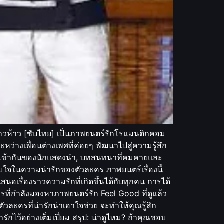
สาวห้าว [ซับไทย] เป็นภาพยนตร์รักโรแมนติกคอม
ว่างเพื่อนต่างเพศที่ค่อยๆ พัฒนาไปสู่ความรู้สึก
ีที่เข้ากันของนักแสดงนำ, บทสนทนาที่คมคายและ
บใจในความน่ารักของตัวละคร ภาพยนตร์เรื่องนี้
สนอเรื่องราวความรักที่เกิดขึ้นได้กับทุกคน การได้
บใครที่กำลังมองหาภาพยนตร์รัก Feel Good ที่ดูแล้ว
ัวละครที่น่ารักน่าเอาใจช่วย จะทำให้คุณรู้สึก
ไว้อย่างเต็มเปี่ยม สรุป: น่าดูไหม? ถ้าคุณชอบ