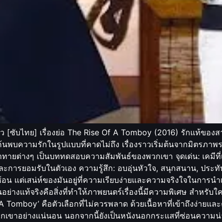
 [ซับไทย] เรื่องย่อ The Rise Of A Tomboy (2016) รักแท้ของ
้นพบความรักในรูปแบบที่คาดไม่ถึง เรื่องราวเริ่มต้นจากมิตรภาพระห
ามท้าทายต่างๆ เป็นบททดสอบความสัมพันธ์ของพวกเขา จุดเด่น: เคม
ะการยอมรับในตัวเอง ความรู้สึก: อบอุ่นหัวใจ, สนุกสนาน, ประทั
ับซ้อน แต่เสน่ห์ของมันอยู่ที่ความเรียบง่ายและความจริงใจในการนำเ
ื่นอย่างแท้จริงคือสิ่งที่ทำให้ภาพยนตร์เรื่องนี้มีความพิเศษ สำหรั
 Tomboy’ คือตัวเลือกที่ไม่ควรพลาด ด้วยเนื้อหาที่เข้าถึงง่ายและต
เขาอย่างแน่นอน นอกจากนี้ยังเป็นหนังนอกกระแสที่ซ่อนความน่ารัก