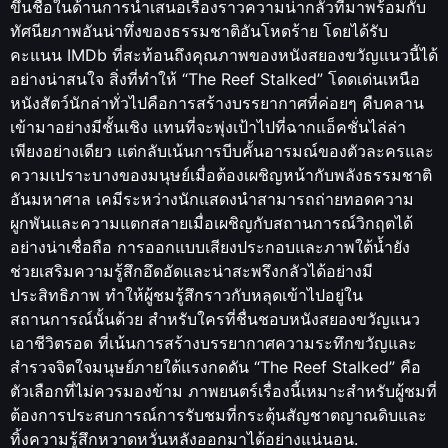
ขึ้นชื่อในด้านการนำเสนอเรื่องราวความน่ากลัวที่มาพร้อมกับ
ทัศนียภาพอันน่าทึ่งของธรรมชาติอันโหดร้าย โดยได้รับ
คะแนน IMDb ที่สะท้อนถึงคุณภาพของหนังสยองขวัญแนวนี้ได้
อย่างน่าสนใจ สิ่งที่ทำให้ “The Reef Stalked” โดดเด่นเหนือ
หนังสัตว์นักล่าทั่วไปคือการสร้างบรรยากาศที่ค่อยๆ คืบคลาน
เข้ามาอย่างมีชั้นเชิง แทนที่จะพุ่งเป้าไปที่ฉากแอ็คชั่นไล่ล่า
เพียงอย่างเดียว แต่กลับเน้นการบีบคั้นอารมณ์ของตัวละครและ
ความเปราะบางของมนุษย์เมื่อต้องเผชิญหน้ากับพลังธรรมชาติ
อันมหาศาล เคมีระหว่างนักแสดงนำสามารถถ่ายทอดความ
ผูกพันและความแตกสลายเมื่อเผชิญกับสถานการณ์วิกฤตได้
อย่างน่าเชื่อถือ การออกแบบเสียงประกอบและภาพใต้น้ำยัง
ช่วยเสริมความรู้สึกอึดอัดและน่าสะพรึงกลัวได้อย่างมี
ประสิทธิภาพ ทำให้ผู้ชมรู้สึกราวกับหลุดเข้าไปอยู่ใน
สถานการณ์นั้นด้วย สำหรับใครที่ชื่นชอบหนังสยองขวัญแนว
เอาชีวิตรอด ที่เน้นการสร้างบรรยากาศความระทึกขวัญและ
สำรวจจิตใจมนุษย์ภายใต้แรงกดดัน “The Reef Stalked” คือ
ตัวเลือกที่ไม่ควรมองข้าม ภาพยนตร์เรื่องนี้เหมาะสำหรับผู้ชมที่
ต้องการประสบการณ์การรับชมที่กระตุ้นสัญชาตญาณดิบและ
ทิ้งความรู้สึกหวาดหวั่นหลังออกมาได้อย่างแน่นอน.