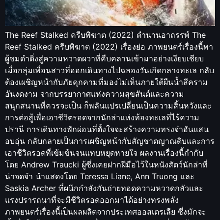
The Reef Stalked ครีบพิฆาต (2022) ตำนานอาถรรพ์ The
Reef Stalked ครีบพิฆาต (2022) เรื่องย่อ ภาพยนตร์เรื่องนี้พา
ผู้ชมดำดิ่งสู่ความหวาดผวาที่คืบคลานเข้ามาอย่างเงียบเชียบ
เมื่อกลุ่มเพื่อนสาวที่ออกเดินทางไปฉลองวันเกิดกลางทะเล กลับ
ต้องเผชิญหน้ากับภัยคุกคามที่มองไม่เห็นภายใต้ผืนน้ำสีคราม
อันงดงาม จากบรรยากาศแห่งความสุขสันต์และความ
สนุกสนานที่ควรจะเป็น ก็พลันแปรเปลี่ยนเป็นความสิ้นหวังและ
การต่อสู้เพื่อเอาชีวิตรอดจากนักล่าแห่งท้องทะเลที่ไร้ความ
ปรานี การเดินทางพักผ่อนที่ตั้งใจจะสร้างความทรงจำอันแสน
อบอุ่น กลับกลายเป็นการเผชิญหน้ากับสัญชาตญาณดิบและการ
เอาชีวิตรอดที่เข้มข้นจนแทบหยุดหายใจ ผลงานเรื่องนี้กำกับ
โดย Andrew Traucki ผู้ซึ่งเคยฝากฝีมือไว้ในหนังสัตว์นักล่าที่
น่าจดจำ นำแสดงโดย Teressa Liane, Ann Truong และ
Saskia Archer ที่ผนึกกำลังกันถ่ายทอดความหวาดกลัวและ
แรงปรารถนาที่จะมีชีวิตรอดออกมาได้อย่างทรงพลัง
ภาพยนตร์เรื่องนี้เป็นผลผลิตจากประเทศออสเตรเลีย ซึ่งมักจะ