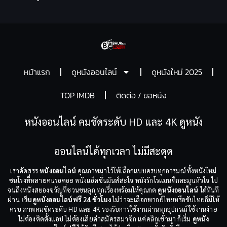
หน้าแรก
ดูหนังออนไลน์
ดูหนังใหม่ 2025
TOP IMDB
ติดต่อ / ขอหนัง
หนังออนไลน์ คมชัดระดับ HD และ 4K ดูหนัง
ออนไลน์ได้ทุกเวลา ไม่มีสะดุด
เราคัดสรร
หนังออนไลน์
คุณภาพมาไว้ให้เลือกแบบครบทุกอารมณ์ ทั้งหนังใหม่
ชนโรงที่หลายคนรอคอย หนังแอ็คชั่นมันส์สะใจ หนังรักโรแมนติกละมุนหัวใจ ไป
จนถึงหนังสยองขวัญที่ชวนขนลุก ทุกเรื่องพร้อมให้คุณกด
ดูหนังออนไลน์
ได้ทันที
ผ่าน
เว็บดูหนังออนไลน์ฟรี 24 ชั่วโมง
ไม่ว่าจะเลือกพากย์ไทยหรือซับไทยก็มีให้
ครบ ภาพคมชัดระดับ HD และ 4K รองรับการใช้งานผ่านทุกอุปกรณ์ ใช้งานง่าย
ไม่ต้องติดตั้งแอป ไม่ต้องเสียค่าสมัครสมาชิก แค่คลิกเข้ามา ก็เริ่ม
ดูหนัง