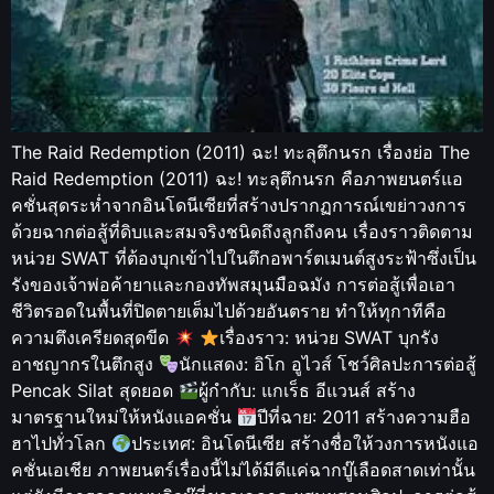
The Raid Redemption (2011) ฉะ! ทะลุตึกนรก เรื่องย่อ The
Raid Redemption (2011) ฉะ! ทะลุตึกนรก คือภาพยนตร์แอ
คชั่นสุดระห่ำจากอินโดนีเซียที่สร้างปรากฏการณ์เขย่าวงการ
ด้วยฉากต่อสู้ที่ดิบและสมจริงชนิดถึงลูกถึงคน เรื่องราวติดตาม
หน่วย SWAT ที่ต้องบุกเข้าไปในตึกอพาร์ตเมนต์สูงระฟ้าซึ่งเป็น
รังของเจ้าพ่อค้ายาและกองทัพสมุนมือฉมัง การต่อสู้เพื่อเอา
ชีวิตรอดในพื้นที่ปิดตายเต็มไปด้วยอันตราย ทำให้ทุกาทีคือ
ความตึงเครียดสุดขีด
เรื่องราว: หน่วย SWAT บุกรัง
อาชญากรในตึกสูง
นักแสดง: อิโก อูไวส์ โชว์ศิลปะการต่อสู้
Pencak Silat สุดยอด
ผู้กำกับ: แกเร็ธ อีแวนส์ สร้าง
มาตรฐานใหม่ให้หนังแอคชั่น
ปีที่ฉาย: 2011 สร้างความฮือ
ฮาไปทั่วโลก
ประเทศ: อินโดนีเซีย สร้างชื่อให้วงการหนังแอ
คชั่นเอเชีย ภาพยนตร์เรื่องนี้ไม่ได้มีดีแค่ฉากบู๊เลือดสาดเท่านั้น