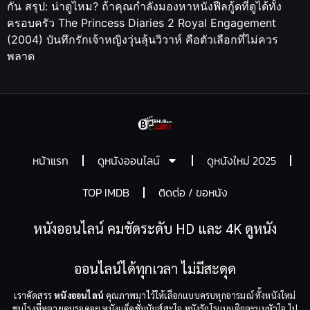
กัน สรุป: น่าดูไหม? ถ้าคุณกำลังมองหาหนังฟีลกู้ดที่ดูได้ทั้ง
ครอบครัว The Princess Diaries 2 Royal Engagement
(2004) บันทึกรักเจ้าหญิงวุ่นลุ้นวิวาห์ คือตัวเลือกที่ไม่ควร
พลาด
หน้าแรก
ดูหนังออนไลน์
ดูหนังใหม่ 2025
TOP IMDB
ติดต่อ / ขอหนัง
หนังออนไลน์ คมชัดระดับ HD และ 4K ดูหนัง
ออนไลน์ได้ทุกเวลา ไม่มีสะดุด
เราคัดสรร
หนังออนไลน์
คุณภาพมาไว้ให้เลือกแบบครบทุกอารมณ์ ทั้งหนังใหม่
ชนโรงที่หลายคนรอคอย หนังแอ็คชั่นมันส์สะใจ หนังรักโรแมนติกละมุนหัวใจ ไป