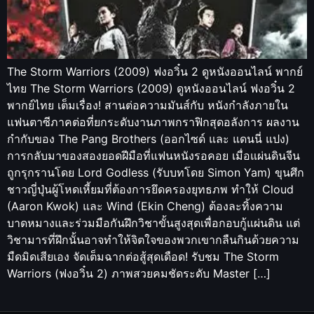
The Storm Warriors (2009) ฟงอวิ๋น 2 ดูหนังออนไลน์ พากย์
ไทย The Storm Warriors (2009) ดูหนังออนไลน์ ฟงอวิ๋น 2
พากย์ไทย เต็มเรื่อง! สานต่อความมันส์กับ หนังกำลังภายใน
แฟนตาซีภาคต่อที่ยกระดับงานภาพกราฟิกสุดอลังการ ผลงาน
กำกับของ The Pang Brothers (ออกไซด์ และ แดนนี่ แปง)
การกลับมาของสองยอดฝีมือที่แฟนหนังรอคอย เมื่อแผ่นดินจีน
ถูกรุกรานโดย Lord Godless (รับบทโดย Simon Yam) ขุนศึก
ชาวญี่ปุ่นผู้โหดเหี้ยมที่ต้องการยึดครองยุทธภพ ทำให้ Cloud
(Aaron Kwok) และ Wind (Ekin Cheng) ต้องละทิ้งความ
บาดหมางและร่วมมือกันฝึกวิชาขั้นสูงสุดเพื่อกอบกู้แผ่นดิน แต่
วิชามารที่ฝึกนั้นอาจทำให้จิตใจของพวกเขากลืนกินด้วยความ
มืดมิดเสียเอง จัดเต็มฉากต่อสู้สุดเดือด! รับชม The Storm
Warriors (ฟงอวิ๋น 2) ภาพสวยคมชัดระดับ Master […]