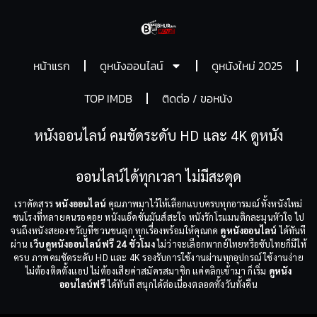
หน้าแรก
ดูหนังออนไลน์
ดูหนังใหม่ 2025
TOP IMDB
ติดต่อ / ขอหนัง
หนังออนไลน์ คมชัดระดับ HD และ 4K ดูหนัง
ออนไลน์ได้ทุกเวลา ไม่มีสะดุด
เราคัดสรร
หนังออนไลน์
คุณภาพมาไว้ให้เลือกแบบครบทุกอารมณ์ ทั้งหนังใหม่
ชนโรงที่หลายคนรอคอย หนังแอ็คชั่นมันส์สะใจ หนังรักโรแมนติกละมุนหัวใจ ไป
จนถึงหนังสยองขวัญที่ชวนขนลุก ทุกเรื่องพร้อมให้คุณกด
ดูหนังออนไลน์
ได้ทันที
ผ่าน
เว็บดูหนังออนไลน์ฟรี 24 ชั่วโมง
ไม่ว่าจะเลือกพากย์ไทยหรือซับไทยก็มีให้
ครบ ภาพคมชัดระดับ HD และ 4K รองรับการใช้งานผ่านทุกอุปกรณ์ ใช้งานง่าย
ไม่ต้องติดตั้งแอป ไม่ต้องเสียค่าสมัครสมาชิก แค่คลิกเข้ามา ก็เริ่ม
ดูหนัง
ออนไลน์ฟรี
ได้ทันที สนุกได้ต่อเนื่องตลอดทั้งวันทั้งคืน