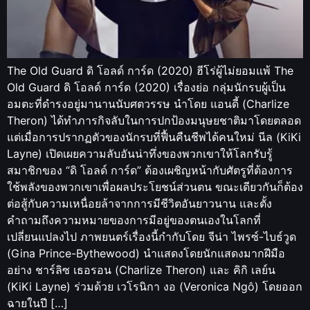
The Old Guard ดิ โอลด์ การ์ด (2020) ฮีโร่ผู้ไม่ยอมแพ้ The
Old Guard ดิ โอลด์ การ์ด (2020) เรื่องย่อ กลุ่มนักรบผู้เป็น
อมตะที่ดำรงอยู่มานานนับศตวรรษ นำโดย แอนดี้ (Charlize
Theron) ได้ทำภารกิจลับในการปกป้องมนุษยชาติมาโดยตลอด
แต่เมื่อการปรากฏตัวของนักรบที่ฟื้นคืนชีพได้คนใหม่ นีล (KiKi
Layne) เปิดเผยความลับอันน่าทึ่งของพวกเขาให้โลกรับรู้
สมาชิกของ “ดิ โอลด์ การ์ด” ต้องเผชิญหน้ากับศัตรูที่ต้องการ
ใช้พลังของพวกเขาเพื่อผลประโยชน์ส่วนตน ขณะเดียวกันก็ต้อง
ต่อสู้กับความเหนื่อยล้าจากการมีชีวิตอันยาวนาน และตั้ง
คำถามถึงความหมายของการมีอยู่ของตนเองในโลกที่
เปลี่ยนแปลงไป ภาพยนตร์เรื่องนี้กำกับโดย จีน่า ไพรซ์-ไบธ์วูด
(Gina Prince-Bythewood) นำแสดงโดยนักแสดงมากฝีมือ
อย่าง ชาร์ลิซ เธอรอน (Charlize Theron) และ คิกิ เลย์น
(KiKi Layne) ร่วมด้วย เวโรนิกา งอ (Veronica Ngô) โดยออก
ฉายในปี […]