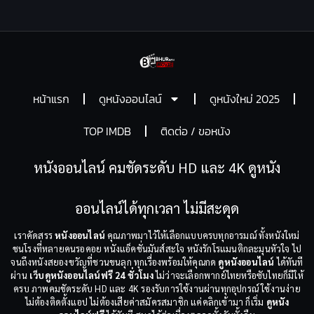
หน้าแรก
ดูหนังออนไลน์
ดูหนังใหม่ 2025
TOP IMDB
ติดต่อ / ขอหนัง
หนังออนไลน์ คมชัดระดับ HD และ 4K ดูหนัง
ออนไลน์ได้ทุกเวลา ไม่มีสะดุด
เราคัดสรร
หนังออนไลน์
คุณภาพมาไว้ให้เลือกแบบครบทุกอารมณ์ ทั้งหนังใหม่
ชนโรงที่หลายคนรอคอย หนังแอ็คชั่นมันส์สะใจ หนังรักโรแมนติกละมุนหัวใจ ไป
จนถึงหนังสยองขวัญที่ชวนขนลุก ทุกเรื่องพร้อมให้คุณกด
ดูหนังออนไลน์
ได้ทันที
ผ่าน
เว็บดูหนังออนไลน์ฟรี 24 ชั่วโมง
ไม่ว่าจะเลือกพากย์ไทยหรือซับไทยก็มีให้
ครบ ภาพคมชัดระดับ HD และ 4K รองรับการใช้งานผ่านทุกอุปกรณ์ ใช้งานง่าย
ไม่ต้องติดตั้งแอป ไม่ต้องเสียค่าสมัครสมาชิก แค่คลิกเข้ามา ก็เริ่ม
ดูหนัง