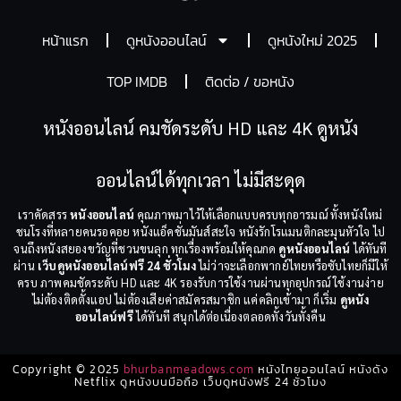
หน้าแรก
ดูหนังออนไลน์
ดูหนังใหม่ 2025
TOP IMDB
ติดต่อ / ขอหนัง
หนังออนไลน์ คมชัดระดับ HD และ 4K ดูหนัง
ออนไลน์ได้ทุกเวลา ไม่มีสะดุด
เราคัดสรร
หนังออนไลน์
คุณภาพมาไว้ให้เลือกแบบครบทุกอารมณ์ ทั้งหนังใหม่
ชนโรงที่หลายคนรอคอย หนังแอ็คชั่นมันส์สะใจ หนังรักโรแมนติกละมุนหัวใจ ไป
จนถึงหนังสยองขวัญที่ชวนขนลุก ทุกเรื่องพร้อมให้คุณกด
ดูหนังออนไลน์
ได้ทันที
ผ่าน
เว็บดูหนังออนไลน์ฟรี 24 ชั่วโมง
ไม่ว่าจะเลือกพากย์ไทยหรือซับไทยก็มีให้
ครบ ภาพคมชัดระดับ HD และ 4K รองรับการใช้งานผ่านทุกอุปกรณ์ ใช้งานง่าย
ไม่ต้องติดตั้งแอป ไม่ต้องเสียค่าสมัครสมาชิก แค่คลิกเข้ามา ก็เริ่ม
ดูหนัง
ออนไลน์ฟรี
ได้ทันที สนุกได้ต่อเนื่องตลอดทั้งวันทั้งคืน
Copyright © 2025
bhurbanmeadows.com
หนังไทยออนไลน์ หนังดัง
Netflix ดูหนังบนมือถือ เว็บดูหนังฟรี 24 ชั่วโมง