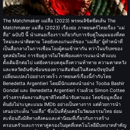
The Matchmaker แม่สื่อ (2023) พรหมลิขิตขีดเส้น The
Matchmaker แม่สื่อ (2023) เรื่องย่อ ภาพยนตร์ไทยเรื่อง “แม่
สื่อ” ฉบับปี นี้ นำเสนอเรื่องราวเกี่ยวกับการจับคู่ในมุมมองที่สด
ใหม่และน่าติดตาม โดยยังคงแก่นแท้ของ “แม่สื่อ” ผู้ทำหน้าที่
เป็นสื่อกลางในการเชื่อมโยงผู้คนเข้าหากัน ทว่าในบริบทของ
ยุคสมัยใหม่ การจับคู่อาจไม่ใช่เพียงแค่การแนะนำตัวแบบ
ดั้งเดิมอีกต่อไป แต่ยังครอบคลุมถึงความท้าทาย ความคาดหวัง
และพลวัตอันซับซ้อนของความสัมพันธ์ในสังคมปัจจุบันที่
เปลี่ยนแปลงไปอย่างรวดเร็ว ภาพยนตร์เรื่องนี้กำกับโดย
Benedetta Argentieri โดยมีนักแสดงนำอย่าง Tooba Bashir
Gondal และ Benedetta Argentieri ร่วมด้วย Simon Cottee
สร้างสรรค์ผลงานสัญชาติไทยที่น่าจับตามอง โดยข้อมูลเบื้อง
ต้นยังไม่ระบุคะแนน IMDb อย่างเป็นทางการ แต่ด้วยการนำ
เสนอประเด็น “แม่สื่อ” ซึ่งเป็นที่คุ้นเคยในวัฒนธรรมไทย ย่อม
สะท้อนถึงมิติทางสังคมและค่านิยมที่เกี่ยวกับการสร้าง
ครอบครัวและการหาคู่ครองในยุคที่เทคโนโลยีมีบทบาทสำคัญ