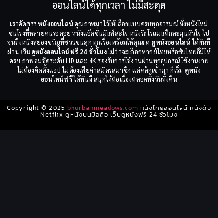
ออนไลน์ได้ทุกเวลา ไม่มีสะดุด
เราคัดสรร
หนังออนไลน์
คุณภาพมาไว้ให้เลือกแบบครบทุกอารมณ์ ทั้งหนังใหม่
ชนโรงที่หลายคนรอคอย หนังแอ็คชั่นมันส์สะใจ หนังรักโรแมนติกละมุนหัวใจ ไป
จนถึงหนังสยองขวัญที่ชวนขนลุก ทุกเรื่องพร้อมให้คุณกด
ดูหนังออนไลน์
ได้ทันที
ผ่าน
เว็บดูหนังออนไลน์ฟรี 24 ชั่วโมง
ไม่ว่าจะเลือกพากย์ไทยหรือซับไทยก็มีให้
ครบ ภาพคมชัดระดับ HD และ 4K รองรับการใช้งานผ่านทุกอุปกรณ์ ใช้งานง่าย
ไม่ต้องติดตั้งแอป ไม่ต้องเสียค่าสมัครสมาชิก แค่คลิกเข้ามา ก็เริ่ม
ดูหนัง
ออนไลน์ฟรี
ได้ทันที สนุกได้ต่อเนื่องตลอดทั้งวันทั้งคืน
Copyright © 2025
bhurbanmeadows.com
หนังไทยออนไลน์ หนังดัง
Netflix ดูหนังบนมือถือ เว็บดูหนังฟรี 24 ชั่วโมง