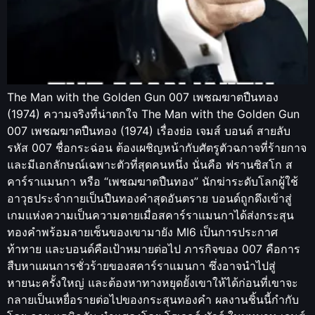
The Man with the Golden Gun 007 เพชฌฆาตปืนทอง
(1974) ความจริงที่น่าตกใจ The Man with the Golden Gun
007 เพชฌฆาตปืนทอง (1974) เรื่องย่อ เจมส์ บอนด์ สายลับ
รหัส 007 ชื่อกระฉ่อน ต้องเผชิญหน้ากับศัตรูตัวฉกาจที่ร้ายกาจ
และมีเอกลักษณ์เฉพาะตัวที่สุดคนหนึ่ง นั่นคือ ฟรานซิสโก ส
คาร์ราแมนกา หรือ “เพชฌฆาตปืนทอง” นักฆ่าระดับโลกผู้ใช้
อาวุธประจำกายเป็นปืนทองคำสุดอันตราย บอนด์ถูกดึงเข้าสู่
เกมแห่งความเป็นความตายเมื่อสคาร์ราแมนกาได้ส่งกระสุน
ทองคำพร้อมลายเซ็นของเขามายัง MI6 เป็นการประกาศ
ท้าทาย และบอนด์คือเป้าหมายต่อไป ภารกิจของ 007 คือการ
สืบหาแผนการชั่วร้ายของสคาร์ราแมนกา ซึ่งอาจนำไปสู่
หายนะครั้งใหญ่ และต้องหาทางหยุดยั้งเขาให้ได้ก่อนที่เขาจะ
กลายเป็นเหยื่อรายต่อไปของกระสุนทองคำ ผลงานชิ้นนี้กำกับ