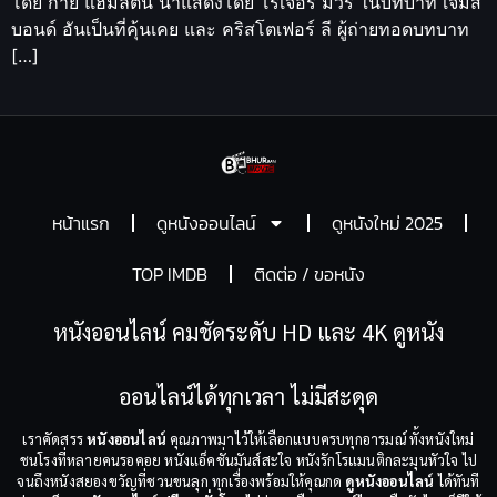
โดย กาย แฮมิลตัน นำแสดงโดย โรเจอร์ มัวร์ ในบทบาท เจมส์
บอนด์ อันเป็นที่คุ้นเคย และ คริสโตเฟอร์ ลี ผู้ถ่ายทอดบทบาท
[…]
หน้าแรก
ดูหนังออนไลน์
ดูหนังใหม่ 2025
TOP IMDB
ติดต่อ / ขอหนัง
หนังออนไลน์ คมชัดระดับ HD และ 4K ดูหนัง
ออนไลน์ได้ทุกเวลา ไม่มีสะดุด
เราคัดสรร
หนังออนไลน์
คุณภาพมาไว้ให้เลือกแบบครบทุกอารมณ์ ทั้งหนังใหม่
ชนโรงที่หลายคนรอคอย หนังแอ็คชั่นมันส์สะใจ หนังรักโรแมนติกละมุนหัวใจ ไป
จนถึงหนังสยองขวัญที่ชวนขนลุก ทุกเรื่องพร้อมให้คุณกด
ดูหนังออนไลน์
ได้ทันที