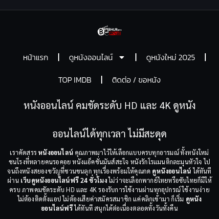
หน้าแรก
ดูหนังออนไลน์
ดูหนังใหม่ 2025
TOP IMDB
ติดต่อ / ขอหนัง
หนังออนไลน์ คมชัดระดับ HD และ 4K ดูหนัง
ออนไลน์ได้ทุกเวลา ไม่มีสะดุด
เราคัดสรร
หนังออนไลน์
คุณภาพมาไว้ให้เลือกแบบครบทุกอารมณ์ ทั้งหนังใหม่
ชนโรงที่หลายคนรอคอย หนังแอ็คชั่นมันส์สะใจ หนังรักโรแมนติกละมุนหัวใจ ไป
จนถึงหนังสยองขวัญที่ชวนขนลุก ทุกเรื่องพร้อมให้คุณกด
ดูหนังออนไลน์
ได้ทันที
ผ่าน
เว็บดูหนังออนไลน์ฟรี 24 ชั่วโมง
ไม่ว่าจะเลือกพากย์ไทยหรือซับไทยก็มีให้
ครบ ภาพคมชัดระดับ HD และ 4K รองรับการใช้งานผ่านทุกอุปกรณ์ ใช้งานง่าย
ไม่ต้องติดตั้งแอป ไม่ต้องเสียค่าสมัครสมาชิก แค่คลิกเข้ามา ก็เริ่ม
ดูหนัง
ออนไลน์ฟรี
ได้ทันที สนุกได้ต่อเนื่องตลอดทั้งวันทั้งคืน