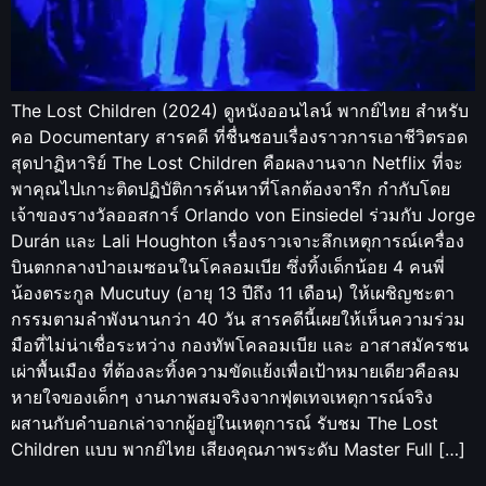
The Lost Children (2024) ดูหนังออนไลน์ พากย์ไทย สำหรับ
คอ Documentary สารคดี ที่ชื่นชอบเรื่องราวการเอาชีวิตรอด
สุดปาฏิหาริย์ The Lost Children คือผลงานจาก Netflix ที่จะ
พาคุณไปเกาะติดปฏิบัติการค้นหาที่โลกต้องจารึก กำกับโดย
เจ้าของรางวัลออสการ์ Orlando von Einsiedel ร่วมกับ Jorge
Durán และ Lali Houghton เรื่องราวเจาะลึกเหตุการณ์เครื่อง
บินตกกลางป่าอเมซอนในโคลอมเบีย ซึ่งทิ้งเด็กน้อย 4 คนพี่
น้องตระกูล Mucutuy (อายุ 13 ปีถึง 11 เดือน) ให้เผชิญชะตา
กรรมตามลำพังนานกว่า 40 วัน สารคดีนี้เผยให้เห็นความร่วม
มือที่ไม่น่าเชื่อระหว่าง กองทัพโคลอมเบีย และ อาสาสมัครชน
เผ่าพื้นเมือง ที่ต้องละทิ้งความขัดแย้งเพื่อเป้าหมายเดียวคือลม
หายใจของเด็กๆ งานภาพสมจริงจากฟุตเทจเหตุการณ์จริง
ผสานกับคำบอกเล่าจากผู้อยู่ในเหตุการณ์ รับชม The Lost
Children แบบ พากย์ไทย เสียงคุณภาพระดับ Master Full […]