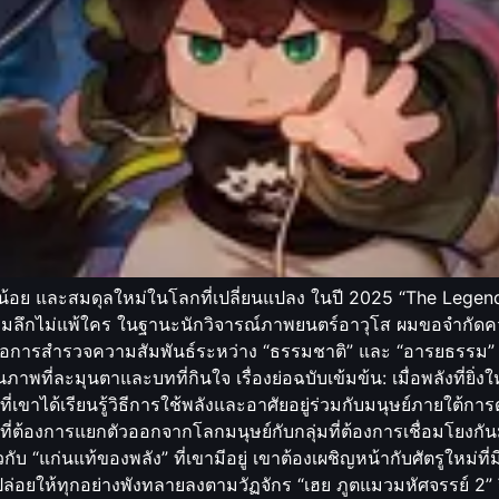
้อย และสมดุลใหม่ในโลกที่เปลี่ยนแปลง ในปี 2025 “The Legend 
ห์ลุ่มลึกไม่แพ้ใคร ในฐานะนักวิจารณ์ภาพยนตร์อาวุโส ผมขอจำกัดค
อการสำรวจความสัมพันธ์ระหว่าง “ธรรมชาติ” และ “อารยธรรม” ในมุม
ที่ละมุนตาและบทที่กินใจ เรื่องย่อฉบับเข้มข้น: เมื่อพลังที่ยิ่
ที่เขาได้เรียนรู้วิธีการใช้พลังและอาศัยอยู่ร่วมกับมนุษย์ภายใต้กา
ูตที่ต้องการแยกตัวออกจากโลกมนุษย์กับกลุ่มที่ต้องการเชื่อมโยง
ับ “แก่นแท้ของพลัง” ที่เขามีอยู่ เขาต้องเผชิญหน้ากับศัตรูใหม่ที
่อยให้ทุกอย่างพังทลายลงตามวัฏจักร “เฮย ภูตแมวมหัศจรรย์ 2” จึ