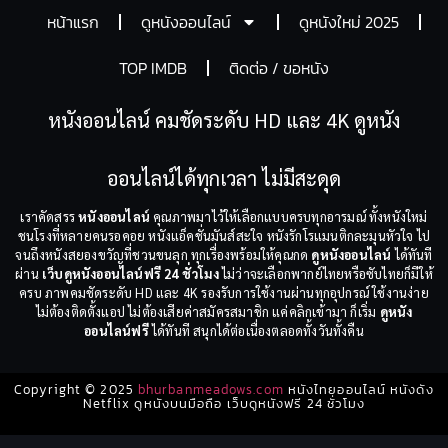
หน้าแรก
ดูหนังออนไลน์
ดูหนังใหม่ 2025
TOP IMDB
ติดต่อ / ขอหนัง
หนังออนไลน์ คมชัดระดับ HD และ 4K ดูหนัง
ออนไลน์ได้ทุกเวลา ไม่มีสะดุด
เราคัดสรร
หนังออนไลน์
คุณภาพมาไว้ให้เลือกแบบครบทุกอารมณ์ ทั้งหนังใหม่
ชนโรงที่หลายคนรอคอย หนังแอ็คชั่นมันส์สะใจ หนังรักโรแมนติกละมุนหัวใจ ไป
จนถึงหนังสยองขวัญที่ชวนขนลุก ทุกเรื่องพร้อมให้คุณกด
ดูหนังออนไลน์
ได้ทันที
ผ่าน
เว็บดูหนังออนไลน์ฟรี 24 ชั่วโมง
ไม่ว่าจะเลือกพากย์ไทยหรือซับไทยก็มีให้
ครบ ภาพคมชัดระดับ HD และ 4K รองรับการใช้งานผ่านทุกอุปกรณ์ ใช้งานง่าย
ไม่ต้องติดตั้งแอป ไม่ต้องเสียค่าสมัครสมาชิก แค่คลิกเข้ามา ก็เริ่ม
ดูหนัง
ออนไลน์ฟรี
ได้ทันที สนุกได้ต่อเนื่องตลอดทั้งวันทั้งคืน
Copyright © 2025
bhurbanmeadows.com
หนังไทยออนไลน์ หนังดัง
Netflix ดูหนังบนมือถือ เว็บดูหนังฟรี 24 ชั่วโมง