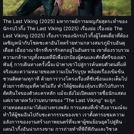
The Last Viking (2025) มหากาพย์การผจญภัยสุดระห่ำของ
นักรบไวกิ้ง The Last Viking (2025) เรื่องย่อ เรื่องย่อ The
Last Viking (2025) เรื่องราวของนักรบไวกิ้งผู้โดดเดี่ยวที่ต้อง
เผชิญหน้ากับโชคชะตาอันโหดร้ายท่ามกลางสมรภูมิรบอันดุ
เดือด เมื่ออาณาจักรที่เขารักตกอยู่ในอันตราย เขาต้องรวบรวม
ความกล้าหาญทั้งหมดที่มีเพื่อปกป้องผู้คนและศักดิ์ศรีของเผ่า
พันธุ์ การเดินทางครั้งนี้จะนำพาเขาไปสู่การค้นพบตัวตนที่แท้
จริงและความหมายของความเป็นวีรบุรุษ พล็อตเรื่องเข้มข้น
ชวนติดตามทุกาที ด้วยการวางโครงเรื่องที่ซับซ้อนและเต็มไป
ด้วยการหักมุมที่คาดไม่ถึง ทำให้ผู้ชมต้องลุ้นระทึกไปกับการ
ตัดสินใจของตัวละครหลัก แม้จะยังไม่เปิดเผยรายชื่อนักแสดง
แต่เราคาดหวังว่าบทบาทของ “The Last Viking” จะถูก
ถ่ายทอดออกมาได้อย่างทรงพลัง การแสดงที่เข้าถึงอารมณ์จะ
ทำให้ผู้ชมอินไปกับชะตากรรมของเขา เราตั้งตารอชมความ
อลังการของงานสร้างภาพยนตร์ที่จะพาผู้ชมย้อนยุคไปสู่ดิน
แดนไวกิ้งอันน่าเกรงขาม การถ่ายทำที่พิถีพิถันและวิชวล