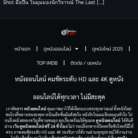
Shot มือปืน ในมุมมองนักวิจารณ์ The Last […]
หน้าแรก
ดูหนังออนไลน์
ดูหนังใหม่ 2025
TOP IMDB
ติดต่อ / ขอหนัง
หนังออนไลน์ คมชัดระดับ HD และ 4K ดูหนัง
ออนไลน์ได้ทุกเวลา ไม่มีสะดุด
เราคัดสรร
หนังออนไลน์
คุณภาพมาไว้ให้เลือกแบบครบทุกอารมณ์ ทั้งหนังใหม่
ชนโรงที่หลายคนรอคอย หนังแอ็คชั่นมันส์สะใจ หนังรักโรแมนติกละมุนหัวใจ ไป
จนถึงหนังสยองขวัญที่ชวนขนลุก ทุกเรื่องพร้อมให้คุณกด
ดูหนังออนไลน์
ได้ทันที
ผ่าน
เว็บดูหนังออนไลน์ฟรี 24 ชั่วโมง
ไม่ว่าจะเลือกพากย์ไทยหรือซับไทยก็มีให้
ครบ ภาพคมชัดระดับ HD และ 4K รองรับการใช้งานผ่านทุกอุปกรณ์ ใช้งานง่าย
ไม่ต้องติดตั้งแอป ไม่ต้องเสียค่าสมัครสมาชิก แค่คลิกเข้ามา ก็เริ่ม
ดูหนัง