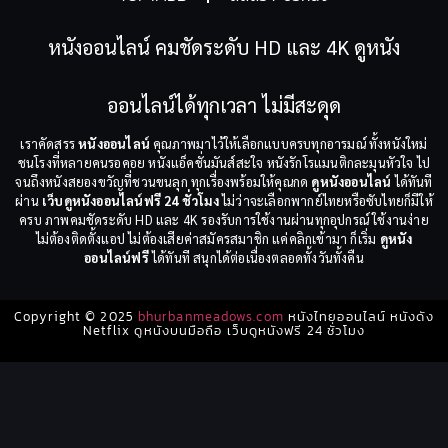
หนังออนไลน์ คมชัดระดับ HD และ 4K ดูหนัง
ออนไลน์ได้ทุกเวลา ไม่มีสะดุด
เราคัดสรร
หนังออนไลน์
คุณภาพมาไว้ให้เลือกแบบครบทุกอารมณ์ ทั้งหนังใหม่
ชนโรงที่หลายคนรอคอย หนังแอ็คชั่นมันส์สะใจ หนังรักโรแมนติกละมุนหัวใจ ไป
จนถึงหนังสยองขวัญที่ชวนขนลุก ทุกเรื่องพร้อมให้คุณกด
ดูหนังออนไลน์
ได้ทันที
ผ่าน
เว็บดูหนังออนไลน์ฟรี 24 ชั่วโมง
ไม่ว่าจะเลือกพากย์ไทยหรือซับไทยก็มีให้
ครบ ภาพคมชัดระดับ HD และ 4K รองรับการใช้งานผ่านทุกอุปกรณ์ ใช้งานง่าย
ไม่ต้องติดตั้งแอป ไม่ต้องเสียค่าสมัครสมาชิก แค่คลิกเข้ามา ก็เริ่ม
ดูหนัง
ออนไลน์ฟรี
ได้ทันที สนุกได้ต่อเนื่องตลอดทั้งวันทั้งคืน
Copyright © 2025
bhurbanmeadows.com
หนังไทยออนไลน์ หนังดัง
Netflix ดูหนังบนมือถือ เว็บดูหนังฟรี 24 ชั่วโมง