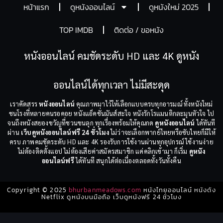
หน้าแรก
ดูหนังออนไลน์
ดูหนังใหม่ 2025
TOP IMDB
ติดต่อ / ขอหนัง
หนังออนไลน์ คมชัดระดับ HD และ 4K ดูหนัง
ออนไลน์ได้ทุกเวลา ไม่มีสะดุด
เราคัดสรร
หนังออนไลน์
คุณภาพมาไว้ให้เลือกแบบครบทุกอารมณ์ ทั้งหนังใหม่
ชนโรงที่หลายคนรอคอย หนังแอ็คชั่นมันส์สะใจ หนังรักโรแมนติกละมุนหัวใจ ไป
จนถึงหนังสยองขวัญที่ชวนขนลุก ทุกเรื่องพร้อมให้คุณกด
ดูหนังออนไลน์
ได้ทันที
ผ่าน
เว็บดูหนังออนไลน์ฟรี 24 ชั่วโมง
ไม่ว่าจะเลือกพากย์ไทยหรือซับไทยก็มีให้
ครบ ภาพคมชัดระดับ HD และ 4K รองรับการใช้งานผ่านทุกอุปกรณ์ ใช้งานง่าย
ไม่ต้องติดตั้งแอป ไม่ต้องเสียค่าสมัครสมาชิก แค่คลิกเข้ามา ก็เริ่ม
ดูหนัง
ออนไลน์ฟรี
ได้ทันที สนุกได้ต่อเนื่องตลอดทั้งวันทั้งคืน
Copyright © 2025
bhurbanmeadows.com
หนังไทยออนไลน์ หนังดัง
Netflix ดูหนังบนมือถือ เว็บดูหนังฟรี 24 ชั่วโมง