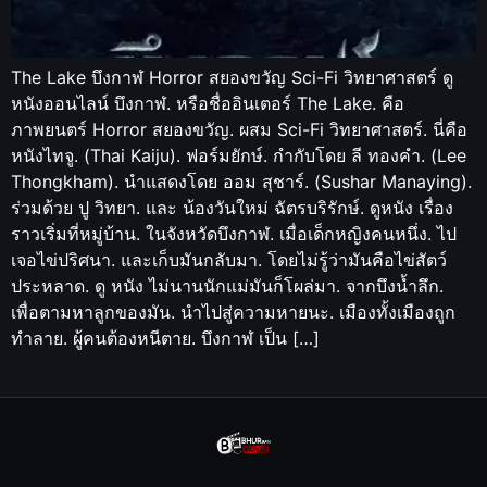
The Lake บึงกาฬ Horror สยองขวัญ Sci-Fi วิทยาศาสตร์ ดู
หนังออนไลน์ บึงกาฬ. หรือชื่ออินเตอร์ The Lake. คือ
ภาพยนตร์ Horror สยองขวัญ. ผสม Sci-Fi วิทยาศาสตร์. นี่คือ
หนังไทจู. (Thai Kaiju). ฟอร์มยักษ์. กำกับโดย ลี ทองคำ. (Lee
Thongkham). นำแสดงโดย ออม สุชาร์. (Sushar Manaying).
ร่วมด้วย ปู วิทยา. และ น้องวันใหม่ ฉัตรบริรักษ์. ดูหนัง เรื่อง
ราวเริ่มที่หมู่บ้าน. ในจังหวัดบึงกาฬ. เมื่อเด็กหญิงคนหนึ่ง. ไป
เจอไข่ปริศนา. และเก็บมันกลับมา. โดยไม่รู้ว่ามันคือไข่สัตว์
ประหลาด. ดู หนัง ไม่นานนักแม่มันก็โผล่มา. จากบึงน้ำลึก.
เพื่อตามหาลูกของมัน. นำไปสู่ความหายนะ. เมืองทั้งเมืองถูก
ทำลาย. ผู้คนต้องหนีตาย. บึงกาฬ เป็น […]