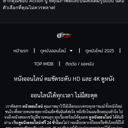
หากคุณชอบ Action บู๊ ที่คุณภาพดีและบันเทิงเต็มรูปแบบ นี่คือ
ตัวเลือกที่คุณไม่ควรพลาด!
หน้าแรก
ดูหนังออนไลน์
ดูหนังใหม่ 2025
TOP IMDB
ติดต่อ / ขอหนัง
หนังออนไลน์ คมชัดระดับ HD และ 4K ดูหนัง
ออนไลน์ได้ทุกเวลา ไม่มีสะดุด
เราคัดสรร
หนังออนไลน์
คุณภาพมาไว้ให้เลือกแบบครบทุกอารมณ์ ทั้งหนังใหม่
ชนโรงที่หลายคนรอคอย หนังแอ็คชั่นมันส์สะใจ หนังรักโรแมนติกละมุนหัวใจ ไป
จนถึงหนังสยองขวัญที่ชวนขนลุก ทุกเรื่องพร้อมให้คุณกด
ดูหนังออนไลน์
ได้ทันที
ผ่าน
เว็บดูหนังออนไลน์ฟรี 24 ชั่วโมง
ไม่ว่าจะเลือกพากย์ไทยหรือซับไทยก็มีให้
ครบ ภาพคมชัดระดับ HD และ 4K รองรับการใช้งานผ่านทุกอุปกรณ์ ใช้งานง่าย