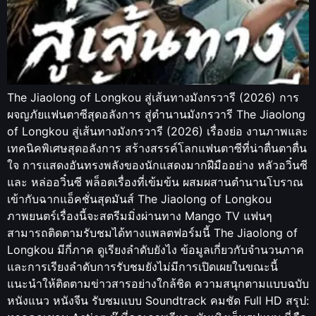
The Jiaolong of Longkou สู่เส้นทางมังกรวารี (2026) การ
ผจญภัยแฟนตาซีสุดอลังการ สู่ตำนานมังกรวารี The Jiaolong
of Longkou สู่เส้นทางมังกรวารี (2026) เรื่องย่อ งานภาพและ
เทคนิคพิเศษสุดอลังการ สร้างสรรค์โลกแฟนตาซีที่น่าตื่นตาตื่น
ใจ การแสดงอันทรงพลังของนักแสดงมากฝีมืออย่าง หลัวอวิ๋นซี
และ หล่ออวิ๋นซี พล็อตเรื่องที่เข้มข้น ผสมผสานตำนานโบราณ
เข้ากับฉากแอ็คชั่นสุดมันส์ The Jiaolong of Longkou
ภาพยนตร์เรื่องนี้จะสตรีมมิ่งผ่านทาง Mango TV แฟนๆ
สามารถติดตามรับชมได้ทางแพลตฟอร์มนี้ The Jiaolong of
Longkou มีกี่ภาค ดูเรียงลำดับยังไง ข้อมูลเกี่ยวกับจำนวนภาค
และการเรียงลำดับการรับชมยังไม่มีการเปิดเผยในขณะนี้
แนะนำให้ติดตามข่าวสารอย่างใกล้ชิด ความสนุกตามแบบฉบับ
หนังแนว หนังจีน รับชมแบบ Soundtrack คมชัด Full HD สรุป: