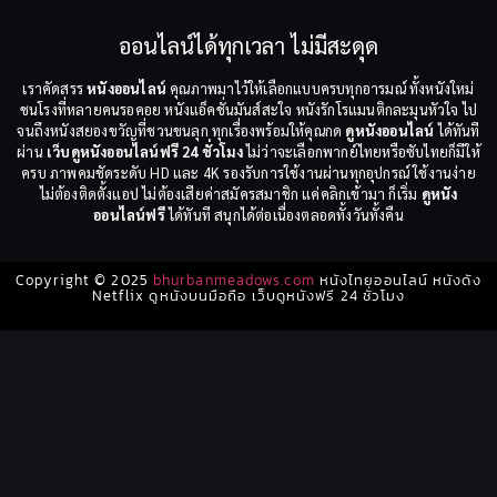
ออนไลน์ได้ทุกเวลา ไม่มีสะดุด
เราคัดสรร
หนังออนไลน์
คุณภาพมาไว้ให้เลือกแบบครบทุกอารมณ์ ทั้งหนังใหม่
ชนโรงที่หลายคนรอคอย หนังแอ็คชั่นมันส์สะใจ หนังรักโรแมนติกละมุนหัวใจ ไป
จนถึงหนังสยองขวัญที่ชวนขนลุก ทุกเรื่องพร้อมให้คุณกด
ดูหนังออนไลน์
ได้ทันที
ผ่าน
เว็บดูหนังออนไลน์ฟรี 24 ชั่วโมง
ไม่ว่าจะเลือกพากย์ไทยหรือซับไทยก็มีให้
ครบ ภาพคมชัดระดับ HD และ 4K รองรับการใช้งานผ่านทุกอุปกรณ์ ใช้งานง่าย
ไม่ต้องติดตั้งแอป ไม่ต้องเสียค่าสมัครสมาชิก แค่คลิกเข้ามา ก็เริ่ม
ดูหนัง
ออนไลน์ฟรี
ได้ทันที สนุกได้ต่อเนื่องตลอดทั้งวันทั้งคืน
Copyright © 2025
bhurbanmeadows.com
หนังไทยออนไลน์ หนังดัง
Netflix ดูหนังบนมือถือ เว็บดูหนังฟรี 24 ชั่วโมง