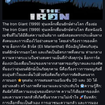
The Iron Giant (1999) หุ่นเหล็กเพื่อนยักษ์ต่างโลก เรื่องย่อ
The Iron Giant (1999) หุ่นเหล็กเพื่อนยักษ์ต่างโลก คือหนังอนิ
เมชั่นที่ไม่ได้มีดีแค่ความมันส์มาก แต่ยังสอดแทรกประเด็นทาง
สังคมและการเมืองไว้อย่างคมคาย โดยเล่าเรื่องราวของเด็ก
ชาย ฮ็อกการ์ด ฮิวจ์ส (Eli Marienthal) ที่บังเอิญได้พบกับหุ่น
ยนต์ยักษ์จากนอกโลก และเกิดเป็นมิตรภาพที่งดงาม ท่ามกลาง
ความหวาดระแวงในช่วงสงครามเย็นที่กำลังคุกรุ่น ฮ็อกการ์ด
ต้องปกป้องเพื่อนใหม่ของเขาจากสายตาของรัฐบาลและกองทัพ
ที่มองว่าหุ่นยนต์ยักษ์เป็นภัยคุกคาม นี่คือเรื่องราวการผจญภัยที่
อบอุ่นหัวใจและเต็มไปด้วยข้อคิดเกี่ยวกับการตัดสินคนจาก
ภายนอก
จุดเด่น: การผสมผสานอนิเมชั่น 2D และ 3D ได้
อย่างลงตัว สร้างภาพที่สวยงามและน่าประทับใจ
ความรู้สึก:
สัมผัสได้ถึงความอบอุ่นของมิตรภาพ ความไร้เดียงสาของเด็ก
และความหวาดกลัวที่เกิดขึ้นจากความไม่เข้าใจ
ธีมหลัก:
การเลือกที่จะเป็นตัวเอง การเอาชนะความกลัว และการมอง