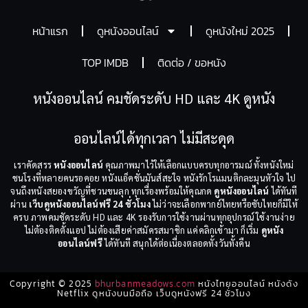
หน้าแรก
ดูหนังออนไลน์
ดูหนังใหม่ 2025
TOP IMDB
ติดต่อ / ขอหนัง
หนังออนไลน์ คมชัดระดับ HD และ 4K ดูหนัง
ออนไลน์ได้ทุกเวลา ไม่มีสะดุด
เราคัดสรร
หนังออนไลน์
คุณภาพมาไว้ให้เลือกแบบครบทุกอารมณ์ ทั้งหนังใหม่
ชนโรงที่หลายคนรอคอย หนังแอ็คชั่นมันส์สะใจ หนังรักโรแมนติกละมุนหัวใจ ไป
จนถึงหนังสยองขวัญที่ชวนขนลุก ทุกเรื่องพร้อมให้คุณกด
ดูหนังออนไลน์
ได้ทันที
ผ่าน
เว็บดูหนังออนไลน์ฟรี 24 ชั่วโมง
ไม่ว่าจะเลือกพากย์ไทยหรือซับไทยก็มีให้
ครบ ภาพคมชัดระดับ HD และ 4K รองรับการใช้งานผ่านทุกอุปกรณ์ ใช้งานง่าย
ไม่ต้องติดตั้งแอป ไม่ต้องเสียค่าสมัครสมาชิก แค่คลิกเข้ามา ก็เริ่ม
ดูหนัง
ออนไลน์ฟรี
ได้ทันที สนุกได้ต่อเนื่องตลอดทั้งวันทั้งคืน
Copyright © 2025
bhurbanmeadows.com
หนังไทยออนไลน์ หนังดัง
Netflix ดูหนังบนมือถือ เว็บดูหนังฟรี 24 ชั่วโมง