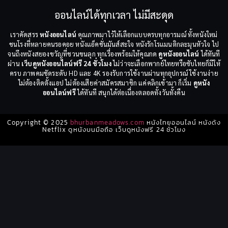
ออนไลน์ได้ทุกเวลา ไม่มีสะดุด
เราคัดสรร
หนังออนไลน์
คุณภาพมาไว้ให้เลือกแบบครบทุกอารมณ์ ทั้งหนังใหม่
ชนโรงที่หลายคนรอคอย หนังแอ็คชั่นมันส์สะใจ หนังรักโรแมนติกละมุนหัวใจ ไป
จนถึงหนังสยองขวัญที่ชวนขนลุก ทุกเรื่องพร้อมให้คุณกด
ดูหนังออนไลน์
ได้ทันที
ผ่าน
เว็บดูหนังออนไลน์ฟรี 24 ชั่วโมง
ไม่ว่าจะเลือกพากย์ไทยหรือซับไทยก็มีให้
ครบ ภาพคมชัดระดับ HD และ 4K รองรับการใช้งานผ่านทุกอุปกรณ์ ใช้งานง่าย
ไม่ต้องติดตั้งแอป ไม่ต้องเสียค่าสมัครสมาชิก แค่คลิกเข้ามา ก็เริ่ม
ดูหนัง
ออนไลน์ฟรี
ได้ทันที สนุกได้ต่อเนื่องตลอดทั้งวันทั้งคืน
Copyright © 2025
bhurbanmeadows.com
หนังไทยออนไลน์ หนังดัง
Netflix ดูหนังบนมือถือ เว็บดูหนังฟรี 24 ชั่วโมง