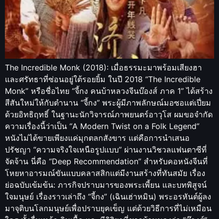
The Incredible Monk (2018): เมื่อธรรมะมาพร้อมเสียงฮา
และศรัทธาที่ซ่อนอยู่ใต้รอยยิ้ม ในปี 2018 “The Incredible
Monk” หรือชื่อไทย “จี้กง คนบ้าหลวงจีนบ๊องส์ ภาค 1” ได้สร้าง
สีสันใหม่ให้กับตำนาน “จี้กง” พระผู้มีภาพลักษณ์มอซอแต่เปี่ยม
ด้วยอิทธิฤทธิ์ ในฐานะนักวิจารณ์ภาพยนตร์อาวุโส ผมขอจำกัด
ความเรื่องนี้ว่าเป็น “A Modern Twist on a Folk Legend”
หนังไม่ได้ขายเพียงแค่มุกตลกสังขาร แต่คือการนำเสนอ
ปรัชญา “ความจริงใจเหนือรูปแบบ” ผ่านงานวิชวลแฟนตาซีที่
จัดจ้าน นี่คือ “Deep Recommendation” สำหรับคอหนังจีนที่
โหยหาอารมณ์ขันแบบคลาสสิกแต่มีงานสร้างที่ทันสมัย เรื่อง
ย่อฉบับเข้มข้น: ภารกิจปราบมารของพระเพี้ยน และบทพิสูจน์
ใจมนุษย์ เรื่องราวเล่าถึง “จี้กง” (เฉินเฮ่าหมิน) พระอรหันต์ผู้ลง
มาจุติบนโลกมนุษย์เพื่อปราบยุคเข็ญ แต่ด้วยวิธีการที่ไม่เหมือน