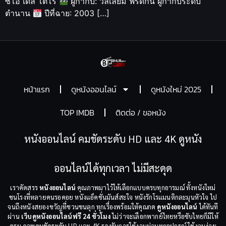
ซิโอ เดล โตโร
ผู้กำกับ: วิลเลียม ฟรีดกิน ผู้กำกับระดับ
ตำนาน
ปีที่ฉาย: 2003 […]
หน้าแรก
ดูหนังออนไลน์
ดูหนังใหม่ 2025
TOP IMDB
ติดต่อ / ขอหนัง
หนังออนไลน์ คมชัดระดับ HD และ 4K ดูหนัง
ออนไลน์ได้ทุกเวลา ไม่มีสะดุด
เราคัดสรร
หนังออนไลน์
คุณภาพมาไว้ให้เลือกแบบครบทุกอารมณ์ ทั้งหนังใหม่
ชนโรงที่หลายคนรอคอย หนังแอ็คชั่นมันส์สะใจ หนังรักโรแมนติกละมุนหัวใจ ไป
จนถึงหนังสยองขวัญที่ชวนขนลุก ทุกเรื่องพร้อมให้คุณกด
ดูหนังออนไลน์
ได้ทันที
ผ่าน
เว็บดูหนังออนไลน์ฟรี 24 ชั่วโมง
ไม่ว่าจะเลือกพากย์ไทยหรือซับไทยก็มีให้
ครบ ภาพคมชัดระดับ HD และ 4K รองรับการใช้งานผ่านทุกอุปกรณ์ ใช้งานง่าย