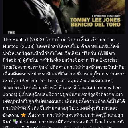
The Hunted (2003) โคตรบ้าล่าโคตรเหี้ยม เรื่องย่อ The
Hunted (2003) โคตรบ้าล่าโคตรเหี้ยม คือภาพยนตร์แอ็คชั่
นทริลเลอร์สุดระทึกที่กำกับโดย วิลเลียม ฟรีดกิน (William
Friedkin) ผู้กำกับมากฝีมือที่เคยสร้างชื่อจาก The Exorcist
โดยเรื่องราวจะพาผู้ชมไปติดตามการไล่ล่าสุดอันตรายในป่าดิบ
เมื่ออดีตทหารหน่วยรบพิเศษที่มีความเชี่ยวชาญในการฆ่าอย่าง
เชอร์วูด (Benicio Del Toro) เกิดคลุ้มคลั่งและเริ่มก่อเหตุ
ฆาตกรรมโหดเหี้ยม เจ้าหน้าที่ แอล ที โบแนม (Tommy Lee
Jones) ผู้เป็นครูฝึกและมีความผูกพันกับเชอร์วูดจึงต้องกลับมา
เผชิญหน้ากับลูกศิษย์ของตนเอง เพื่อหยุดยั้งความบ้าคลั่งนี้ให้ได้
การไล่ล่าจึงเริ่มต้นขึ้นท่ามกลางภูมิประเทศที่ทุรกันดารและ
อันตราย
เรื่องราว: การไล่ล่าสุดระทึกระหว่างครูฝึกและลูก
ศิษย์
นักแสดง: การปะทะฝีมือของ ทอมมี่ ลี โจนส์ และ เบนิ