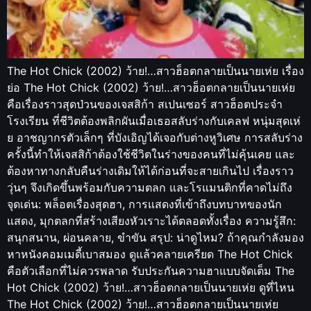
The Hot Chick (2002) ว้าย!…สาวฮ็อตกลายเป็นนายเห่ย เรื่อง
ย่อ The Hot Chick (2002) ว้าย!…สาวฮ็อตกลายเป็นนายเห่ย
คือเรื่องราวสุดป่วนของเจสสิก้า สเปนเซอร์ สาวฮ็อตประจำ
โรงเรียน ที่ชีวิตต้องพลิกผันเมื่อเธอสลับร่างกับเคลฟ หนุ่มสุดเห่
ย อาชญากรตัวเล็กๆ ที่บังเอิญได้เจอกับต่างหูวิเศษ การสลับร่าง
ครั้งนี้ทำให้เจสสิก้าต้องใช้ชีวิตในร่างของคนที่ไม่คุ้นเคย และ
ต้องหาทางกลับคืนร่างเดิมให้ได้ก่อนที่จะสายเกินไป เรื่องราว
วุ่นๆ จึงเกิดขึ้นพร้อมกับความตลก และโรแมนติกที่คาดไม่ถึง
จุดเด่น: พล็อตเรื่องสุดฮา, การแสดงที่เข้าถึงบทบาทของนัก
แสดง, มุกตลกที่สร้างเสียงหัวเราะได้ตลอดทั้งเรื่อง ความรู้สึก:
สนุกสนาน, ผ่อนคลาย, ขำขัน สรุป: น่าดูไหม? ถ้าคุณกำลังมอง
หาหนังคอมเมดี้เบาสมอง ดูแล้วคลายเครียด The Hot Chick
คือตัวเลือกที่ไม่ควรพลาด รับประกันความฮาแบบจัดเต็ม The
Hot Chick (2002) ว้าย!…สาวฮ็อตกลายเป็นนายเห่ย ดูที่ไหน
The Hot Chick (2002) ว้าย!…สาวฮ็อตกลายเป็นนายเห่ย