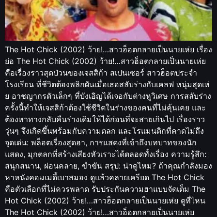
The Hot Chick (2002) ว้าย!…สาวฮ็อตกลายเป็นนายเห่ย เรื่อง
ย่อ The Hot Chick (2002) ว้าย!…สาวฮ็อตกลายเป็นนายเห่ย
คือเรื่องราวสุดป่วนของเจสสิก้า สเปนเซอร์ สาวฮ็อตประจำ
โรงเรียน ที่ชีวิตต้องพลิกผันเมื่อเธอสลับร่างกับเคลฟ หนุ่มสุดเห่
ย อาชญากรตัวเล็กๆ ที่บังเอิญได้เจอกับต่างหูวิเศษ การสลับร่าง
ครั้งนี้ทำให้เจสสิก้าต้องใช้ชีวิตในร่างของคนที่ไม่คุ้นเคย และ
ต้องหาทางกลับคืนร่างเดิมให้ได้ก่อนที่จะสายเกินไป เรื่องราว
วุ่นๆ จึงเกิดขึ้นพร้อมกับความตลก และโรแมนติกที่คาดไม่ถึง
จุดเด่น: พล็อตเรื่องสุดฮา, การแสดงที่เข้าถึงบทบาทของนัก
แสดง, มุกตลกที่สร้างเสียงหัวเราะได้ตลอดทั้งเรื่อง ความรู้สึก:
สนุกสนาน, ผ่อนคลาย, ขำขัน สรุป: น่าดูไหม? ถ้าคุณกำลังมอง
หาหนังคอมเมดี้เบาสมอง ดูแล้วคลายเครียด The Hot Chick
คือตัวเลือกที่ไม่ควรพลาด รับประกันความฮาแบบจัดเต็ม The
Hot Chick (2002) ว้าย!…สาวฮ็อตกลายเป็นนายเห่ย ดูที่ไหน
The Hot Chick (2002) ว้าย!…สาวฮ็อตกลายเป็นนายเห่ย