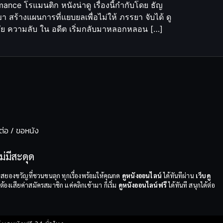
nce โรแมนติก หนังน่าดู เรื่องนี้กำกับโดย ธัญ
า สร้างแผนการที่แยบยลเพื่อไม่ให้ ภรรยา จับได้ ดู
สงสัย ความลับ ใน อดีต เริ่มกลับมาหลอกหลอน […]
ต่อ / ขอหนัง
่มีสะดุด
สยองขวัญที่ชวนขนลุก ทุกเรื่องพร้อมให้คุณกด
ดูหนังออนไลน์
ได้ทันทีผ่าน
เว็บดู
้องเสียค่าสมัครสมาชิก แค่คลิกเข้ามา ก็เริ่ม
ดูหนังออนไลน์ฟรี
ได้ทันที สนุกได้ต่อ