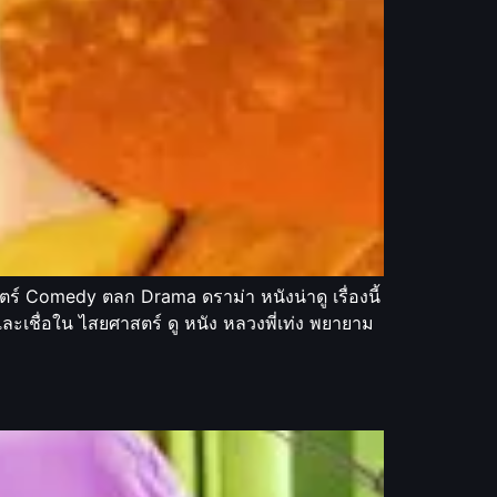
์ Comedy ตลก Drama ดราม่า หนังน่าดู เรื่องนี้
 และเชื่อใน ไสยศาสตร์ ดู หนัง หลวงพี่เท่ง พยายาม