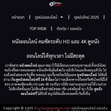
หน้าแรก
ดูหนังออนไลน์
ดูหนังใหม่ 2025
TOP IMDB
ติดต่อ / ขอหนัง
หนังออนไลน์ คมชัดระดับ HD และ 4K ดูหนัง
ออนไลน์ได้ทุกเวลา ไม่มีสะดุด
เราคัดสรร
หนังออนไลน์
คุณภาพมาไว้ให้เลือกแบบครบทุกอารมณ์ ทั้งหนังใหม่
ชนโรงที่หลายคนรอคอย หนังแอ็คชั่นมันส์สะใจ หนังรักโรแมนติกละมุนหัวใจ ไป
จนถึงหนังสยองขวัญที่ชวนขนลุก ทุกเรื่องพร้อมให้คุณกด
ดูหนังออนไลน์
ได้ทันที
ผ่าน
เว็บดูหนังออนไลน์ฟรี 24 ชั่วโมง
ไม่ว่าจะเลือกพากย์ไทยหรือซับไทยก็มีให้
ครบ ภาพคมชัดระดับ HD และ 4K รองรับการใช้งานผ่านทุกอุปกรณ์ ใช้งานง่าย
ไม่ต้องติดตั้งแอป ไม่ต้องเสียค่าสมัครสมาชิก แค่คลิกเข้ามา ก็เริ่ม
ดูหนัง
ออนไลน์ฟรี
ได้ทันที สนุกได้ต่อเนื่องตลอดทั้งวันทั้งคืน
Copyright © 2025
bhurbanmeadows.com
หนังไทยออนไลน์ หนังดัง