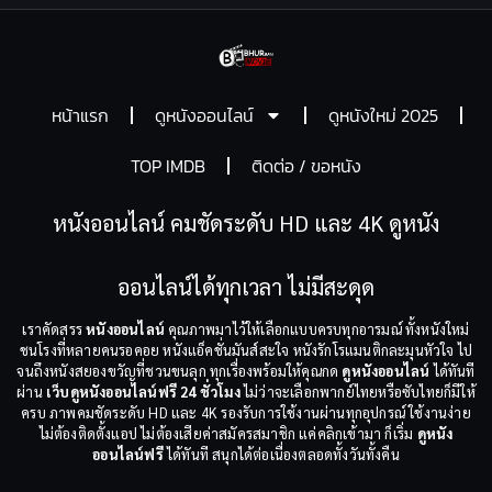
หน้าแรก
ดูหนังออนไลน์
ดูหนังใหม่ 2025
TOP IMDB
ติดต่อ / ขอหนัง
หนังออนไลน์ คมชัดระดับ HD และ 4K ดูหนัง
ออนไลน์ได้ทุกเวลา ไม่มีสะดุด
เราคัดสรร
หนังออนไลน์
คุณภาพมาไว้ให้เลือกแบบครบทุกอารมณ์ ทั้งหนังใหม่
ชนโรงที่หลายคนรอคอย หนังแอ็คชั่นมันส์สะใจ หนังรักโรแมนติกละมุนหัวใจ ไป
จนถึงหนังสยองขวัญที่ชวนขนลุก ทุกเรื่องพร้อมให้คุณกด
ดูหนังออนไลน์
ได้ทันที
ผ่าน
เว็บดูหนังออนไลน์ฟรี 24 ชั่วโมง
ไม่ว่าจะเลือกพากย์ไทยหรือซับไทยก็มีให้
ครบ ภาพคมชัดระดับ HD และ 4K รองรับการใช้งานผ่านทุกอุปกรณ์ ใช้งานง่าย
ไม่ต้องติดตั้งแอป ไม่ต้องเสียค่าสมัครสมาชิก แค่คลิกเข้ามา ก็เริ่ม
ดูหนัง
ออนไลน์ฟรี
ได้ทันที สนุกได้ต่อเนื่องตลอดทั้งวันทั้งคืน