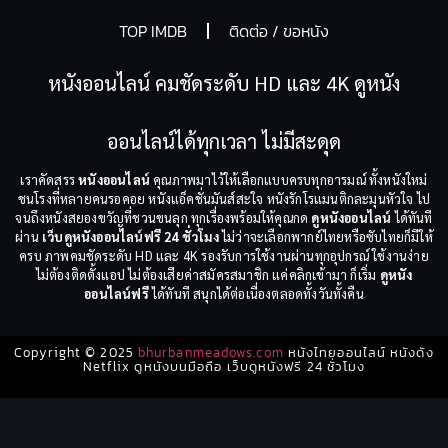
TOP IMDB
ติดต่อ / ขอหนัง
หนังออนไลน์ คมชัดระดับ HD และ 4K ดูหนัง
ออนไลน์ได้ทุกเวลา ไม่มีสะดุด
เราคัดสรร
หนังออนไลน์
คุณภาพมาไว้ให้เลือกแบบครบทุกอารมณ์ ทั้งหนังใหม่
ชนโรงที่หลายคนรอคอย หนังแอ็คชั่นมันส์สะใจ หนังรักโรแมนติกละมุนหัวใจ ไป
จนถึงหนังสยองขวัญที่ชวนขนลุก ทุกเรื่องพร้อมให้คุณกด
ดูหนังออนไลน์
ได้ทันที
ผ่าน
เว็บดูหนังออนไลน์ฟรี 24 ชั่วโมง
ไม่ว่าจะเลือกพากย์ไทยหรือซับไทยก็มีให้
ครบ ภาพคมชัดระดับ HD และ 4K รองรับการใช้งานผ่านทุกอุปกรณ์ ใช้งานง่าย
ไม่ต้องติดตั้งแอป ไม่ต้องเสียค่าสมัครสมาชิก แค่คลิกเข้ามา ก็เริ่ม
ดูหนัง
ออนไลน์ฟรี
ได้ทันที สนุกได้ต่อเนื่องตลอดทั้งวันทั้งคืน
Copyright © 2025
bhurbanmeadows.com
หนังไทยออนไลน์ หนังดัง
Netflix ดูหนังบนมือถือ เว็บดูหนังฟรี 24 ชั่วโมง