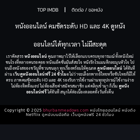
TOP IMDB
ติดต่อ / ขอหนัง
หนังออนไลน์ คมชัดระดับ HD และ 4K ดูหนัง
ออนไลน์ได้ทุกเวลา ไม่มีสะดุด
เราคัดสรร
หนังออนไลน์
คุณภาพมาไว้ให้เลือกแบบครบทุกอารมณ์ ทั้งหนังใหม่
ชนโรงที่หลายคนรอคอย หนังแอ็คชั่นมันส์สะใจ หนังรักโรแมนติกละมุนหัวใจ ไป
จนถึงหนังสยองขวัญที่ชวนขนลุก ทุกเรื่องพร้อมให้คุณกด
ดูหนังออนไลน์
ได้ทันที
ผ่าน
เว็บดูหนังออนไลน์ฟรี 24 ชั่วโมง
ไม่ว่าจะเลือกพากย์ไทยหรือซับไทยก็มีให้
ครบ ภาพคมชัดระดับ HD และ 4K รองรับการใช้งานผ่านทุกอุปกรณ์ ใช้งานง่าย
ไม่ต้องติดตั้งแอป ไม่ต้องเสียค่าสมัครสมาชิก แค่คลิกเข้ามา ก็เริ่ม
ดูหนัง
ออนไลน์ฟรี
ได้ทันที สนุกได้ต่อเนื่องตลอดทั้งวันทั้งคืน
Copyright © 2025
bhurbanmeadows.com
หนังไทยออนไลน์ หนังดัง
Netflix ดูหนังบนมือถือ เว็บดูหนังฟรี 24 ชั่วโมง