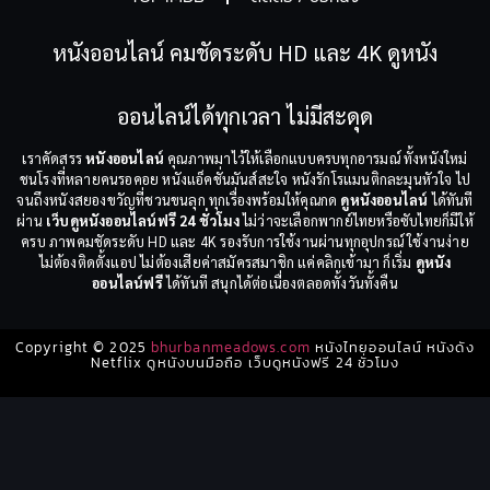
หนังออนไลน์ คมชัดระดับ HD และ 4K ดูหนัง
ออนไลน์ได้ทุกเวลา ไม่มีสะดุด
เราคัดสรร
หนังออนไลน์
คุณภาพมาไว้ให้เลือกแบบครบทุกอารมณ์ ทั้งหนังใหม่
ชนโรงที่หลายคนรอคอย หนังแอ็คชั่นมันส์สะใจ หนังรักโรแมนติกละมุนหัวใจ ไป
จนถึงหนังสยองขวัญที่ชวนขนลุก ทุกเรื่องพร้อมให้คุณกด
ดูหนังออนไลน์
ได้ทันที
ผ่าน
เว็บดูหนังออนไลน์ฟรี 24 ชั่วโมง
ไม่ว่าจะเลือกพากย์ไทยหรือซับไทยก็มีให้
ครบ ภาพคมชัดระดับ HD และ 4K รองรับการใช้งานผ่านทุกอุปกรณ์ ใช้งานง่าย
ไม่ต้องติดตั้งแอป ไม่ต้องเสียค่าสมัครสมาชิก แค่คลิกเข้ามา ก็เริ่ม
ดูหนัง
ออนไลน์ฟรี
ได้ทันที สนุกได้ต่อเนื่องตลอดทั้งวันทั้งคืน
Copyright © 2025
bhurbanmeadows.com
หนังไทยออนไลน์ หนังดัง
Netflix ดูหนังบนมือถือ เว็บดูหนังฟรี 24 ชั่วโมง