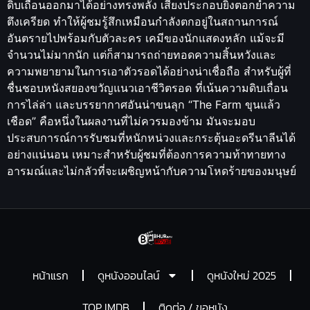
ดิบเถื่อนออกมาได้อย่างทรงพลัง เสียงประกอบยิ่งตอกย้ำความ
ตึงเครียด ทำให้ผู้ชมรู้สึกเหมือนกำลังตกอยู่ในสถานการณ์
อันตรายไปพร้อมกับตัวละคร เคมีของนักแสดงหลัก แม้จะมี
จำนวนไม่มากนัก แต่ก็สามารถถ่ายทอดความสิ้นหวังและ
ความพยายามในการเอาตัวรอดได้อย่างน่าเชื่อถือ สำหรับผู้ที่
ชื่นชอบหนังสยองขวัญแนวเอาชีวิตรอด ที่เน้นความดิบเถื่อน
การไล่ล่า และบรรยากาศอันน่าขนลุก “The Farm ขุนแล้ว
เชือด” คือหนึ่งในผลงานที่ไม่ควรมองข้าม มันจะมอบ
ประสบการณ์การรับชมที่หนักหน่วงและกระตุ้นอะดรีนาลีนได้
อย่างแน่นอน เหมาะสำหรับผู้ชมที่ต้องการความท้าทายทาง
อารมณ์และไม่กลัวที่จะเผชิญหน้ากับความโหดร้ายของมนุษย์
หน้าแรก
ดูหนังออนไลน์
ดูหนังใหม่ 2025
TOP IMDB
ติดต่อ / ขอหนัง