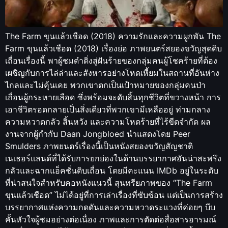
The Farm ขุนแล้วเชือด (2018) ความรักและความผูกพัน The
Farm ขุนแล้วเชือด (2018) เรื่องย่อ ภาพยนตร์สยองขวัญสุดดิบ
เถื่อนเรื่องนี้ พาผู้ชมดำดิ่งสู่ฝันร้ายของกลุ่มคนผู้โชคร้ายที่ต้อง
เผชิญกับการไล่ล่าและสังหารอย่างโหดเหี้ยมในสถานที่อันห่าง
ไกลและไม่คุ้นเคย พวกเขาตกเป็นเป้าหมายของกลุ่มคนป่า
เถื่อนผู้กระหายเลือด ซึ่งพร้อมจะดับสิ้นทุกชีวิตที่ขวางหน้า การ
เอาชีวิตรอดกลายเป็นสิ่งเดียวที่พวกเขามีเหลืออยู่ ท่ามกลาง
ความหวาดกลัว สิ้นหวัง และความโหดร้ายที่ไร้ขีดจำกัด ผล
งานจากผู้กำกับ Daan Jongbloed นำแสดงโดย Peer
Smulders ภาพยนตร์เรื่องนี้เป็นหนังสยองขวัญสัญชาติ
เนเธอร์แลนด์ที่ได้รับการยกย่องในด้านบรรยากาศอันน่าสะพรึง
กลัวและฉากแอ็คชั่นดิบเถื่อน โดยมีคะแนน IMDb อยู่ในระดับ
ที่น่าสนใจสำหรับคอหนังแนวนี้ สุนทรียภาพของ “The Farm
ขุนแล้วเชือด” ไม่ได้อยู่ที่การเล่าเรื่องที่ซับซ้อน แต่เป็นการสร้าง
บรรยากาศแห่งความกดดันและความหวาดระแวงที่ค่อยๆ บีบ
คั้นหัวใจผู้ชมอย่างต่อเนื่อง ภาพและการตัดต่อสื่อสารอารมณ์