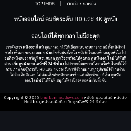
TOP IMDB
ติดต่อ / ขอหนัง
หนังออนไลน์ คมชัดระดับ HD และ 4K ดูหนัง
ออนไลน์ได้ทุกเวลา ไม่มีสะดุด
เราคัดสรร
หนังออนไลน์
คุณภาพมาไว้ให้เลือกแบบครบทุกอารมณ์ ทั้งหนังใหม่
ชนโรงที่หลายคนรอคอย หนังแอ็คชั่นมันส์สะใจ หนังรักโรแมนติกละมุนหัวใจ ไป
จนถึงหนังสยองขวัญที่ชวนขนลุก ทุกเรื่องพร้อมให้คุณกด
ดูหนังออนไลน์
ได้ทันที
ผ่าน
เว็บดูหนังออนไลน์ฟรี 24 ชั่วโมง
ไม่ว่าจะเลือกพากย์ไทยหรือซับไทยก็มีให้
ครบ ภาพคมชัดระดับ HD และ 4K รองรับการใช้งานผ่านทุกอุปกรณ์ ใช้งานง่าย
ไม่ต้องติดตั้งแอป ไม่ต้องเสียค่าสมัครสมาชิก แค่คลิกเข้ามา ก็เริ่ม
ดูหนัง
ออนไลน์ฟรี
ได้ทันที สนุกได้ต่อเนื่องตลอดทั้งวันทั้งคืน
Copyright © 2025
bhurbanmeadows.com
หนังไทยออนไลน์ หนังดัง
Netflix ดูหนังบนมือถือ เว็บดูหนังฟรี 24 ชั่วโมง