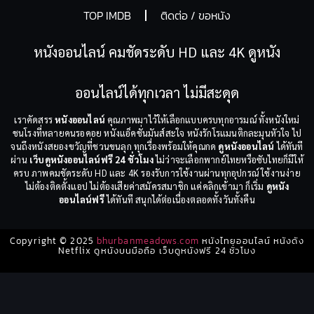
TOP IMDB
ติดต่อ / ขอหนัง
หนังออนไลน์ คมชัดระดับ HD และ 4K ดูหนัง
ออนไลน์ได้ทุกเวลา ไม่มีสะดุด
เราคัดสรร
หนังออนไลน์
คุณภาพมาไว้ให้เลือกแบบครบทุกอารมณ์ ทั้งหนังใหม่
ชนโรงที่หลายคนรอคอย หนังแอ็คชั่นมันส์สะใจ หนังรักโรแมนติกละมุนหัวใจ ไป
จนถึงหนังสยองขวัญที่ชวนขนลุก ทุกเรื่องพร้อมให้คุณกด
ดูหนังออนไลน์
ได้ทันที
ผ่าน
เว็บดูหนังออนไลน์ฟรี 24 ชั่วโมง
ไม่ว่าจะเลือกพากย์ไทยหรือซับไทยก็มีให้
ครบ ภาพคมชัดระดับ HD และ 4K รองรับการใช้งานผ่านทุกอุปกรณ์ ใช้งานง่าย
ไม่ต้องติดตั้งแอป ไม่ต้องเสียค่าสมัครสมาชิก แค่คลิกเข้ามา ก็เริ่ม
ดูหนัง
ออนไลน์ฟรี
ได้ทันที สนุกได้ต่อเนื่องตลอดทั้งวันทั้งคืน
Copyright © 2025
bhurbanmeadows.com
หนังไทยออนไลน์ หนังดัง
Netflix ดูหนังบนมือถือ เว็บดูหนังฟรี 24 ชั่วโมง