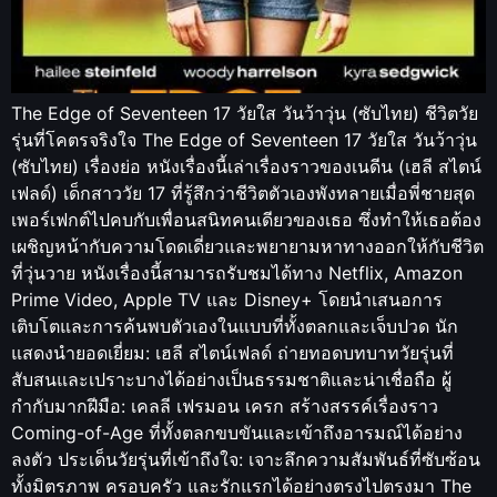
The Edge of Seventeen 17 วัยใส วันว้าวุ่น (ซับไทย) ชีวิตวัย
รุ่นที่โคตรจริงใจ The Edge of Seventeen 17 วัยใส วันว้าวุ่น
(ซับไทย) เรื่องย่อ หนังเรื่องนี้เล่าเรื่องราวของเนดีน (เฮลี สไตน์
เฟลด์) เด็กสาววัย 17 ที่รู้สึกว่าชีวิตตัวเองพังทลายเมื่อพี่ชายสุด
เพอร์เฟกต์ไปคบกับเพื่อนสนิทคนเดียวของเธอ ซึ่งทำให้เธอต้อง
เผชิญหน้ากับความโดดเดี่ยวและพยายามหาทางออกให้กับชีวิต
ที่วุ่นวาย หนังเรื่องนี้สามารถรับชมได้ทาง Netflix, Amazon
Prime Video, Apple TV และ Disney+ โดยนำเสนอการ
เติบโตและการค้นพบตัวเองในแบบที่ทั้งตลกและเจ็บปวด นัก
แสดงนำยอดเยี่ยม: เฮลี สไตน์เฟลด์ ถ่ายทอดบทบาทวัยรุ่นที่
สับสนและเปราะบางได้อย่างเป็นธรรมชาติและน่าเชื่อถือ ผู้
กำกับมากฝีมือ: เคลลี เฟรมอน เครก สร้างสรรค์เรื่องราว
Coming-of-Age ที่ทั้งตลกขบขันและเข้าถึงอารมณ์ได้อย่าง
ลงตัว ประเด็นวัยรุ่นที่เข้าถึงใจ: เจาะลึกความสัมพันธ์ที่ซับซ้อน
ทั้งมิตรภาพ ครอบครัว และรักแรกได้อย่างตรงไปตรงมา The