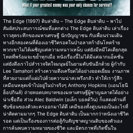
The Edge (1997) ดิบล่าดิบ – The Edge ดิบล่าดิบ – พาไป
สัมผัสประสบการณ์ชมที่แตกต่าง The Edge ดิบล่าดิบ เล่าเรื่อง
ราวสุดระทึกของมหาเศรษฐี นักปัญญาชน กับเพื่อนร่วมเดิน
ทางอีกสองคนที่ต้องเอาชีวิตรอดในป่าอลาสก้าอันโหดร้าย
พวกเขาไม่ได้เผชิญแค่ความหนาวเหน็บ แต่ยังมีหมีโคเดียกสุด
โหดที่พร้อมจะขย้ำทุกเมื่อ หนังเรื่องนี้ไม่ได้มีแค่ฉากแอ็คชั่น
แต่ยังดึงเราไปสำรวจจิตใจมนุษย์ในยามคับขันอีกด้วย ผู้กำกับ
Lee Tamahori สร้างความตึงเครียดได้อย่างยอดเยี่ยม งานภาพ
ที่สวยงามแต่ก็แฝงไปด้วยความน่าสะพรึงกลัว ทำให้เรารู้สึก
เหมือนหลุดเข้าไปอยู่ในป่าจริงๆ Anthony Hopkins (แอนโธนี
ฮ็อปกินส์) ถ่ายทอดบทบาทของมหาเศรษฐีผู้ชาญฉลาดได้อย่าง
น่าเชื่อถือ ส่วน Alec Baldwin (อเล็ก บอลด์วิน) ก็แสดงด้านที่
ซับซ้อนของตัวละครออกมาได้ดี เคมีของทั้งคู่บนจอเป็นอะไรที่
น่าติดตามมากๆ The Edge ดิบล่าดิบ เป็นมากกว่าหนังเอาชีวิต
รอด แต่เป็นเรื่องของการต่อสู้กับสัญชาตญาณดิบของตัวเอง
การค้นพบความหมายของชีวิต และมิตรภาพที่เกิดขึ้นใน