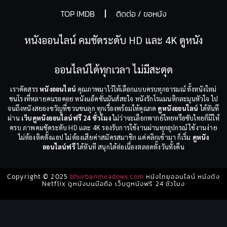
TOP IMDB
ติดต่อ / ขอหนัง
หนังออนไลน์ คมชัดระดับ HD และ 4K ดูหนัง
ออนไลน์ได้ทุกเวลา ไม่มีสะดุด
เราคัดสรร
หนังออนไลน์
คุณภาพมาไว้ให้เลือกแบบครบทุกอารมณ์ ทั้งหนังใหม่
ชนโรงที่หลายคนรอคอย หนังแอ็คชั่นมันส์สะใจ หนังรักโรแมนติกละมุนหัวใจ ไป
จนถึงหนังสยองขวัญที่ชวนขนลุก ทุกเรื่องพร้อมให้คุณกด
ดูหนังออนไลน์
ได้ทันที
ผ่าน
เว็บดูหนังออนไลน์ฟรี 24 ชั่วโมง
ไม่ว่าจะเลือกพากย์ไทยหรือซับไทยก็มีให้
ครบ ภาพคมชัดระดับ HD และ 4K รองรับการใช้งานผ่านทุกอุปกรณ์ ใช้งานง่าย
ไม่ต้องติดตั้งแอป ไม่ต้องเสียค่าสมัครสมาชิก แค่คลิกเข้ามา ก็เริ่ม
ดูหนัง
ออนไลน์ฟรี
ได้ทันที สนุกได้ต่อเนื่องตลอดทั้งวันทั้งคืน
Copyright © 2025
bhurbanmeadows.com
หนังไทยออนไลน์ หนังดัง
Netflix ดูหนังบนมือถือ เว็บดูหนังฟรี 24 ชั่วโมง