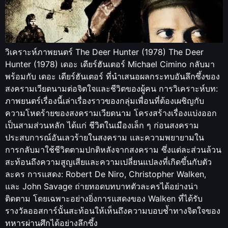
วิเคราะห์ภาพยนตร์ The Deer Hunter (1978) The Deer
Hunter (1978) เดอะ เดียร์ฮันเตอร์ Michael Cimino กลับมา
พร้อมกับ เดอะ เดียร์ฮันเตอร์ ที่นำเสนอผลกระทบอันลึกซึ้งของ
สงครามเวียดนามต่อจิตใจและชีวิตของผู้คน การวิเคราะห์บท:
ภาพยนตร์เรื่องนี้เล่าเรื่องราวของกลุ่มเพื่อนที่ต้องเผชิญกับ
ความโหดร้ายของสงครามเวียดนาม โครงสร้างเรื่องแบ่งออก
เป็นสามส่วนหลัก ได้แก่ ชีวิตในเมืองเล็ก ๆ ก่อนสงคราม
ประสบการณ์อันเลวร้ายในสงคราม และความพยายามใน
การกลับมาใช้ชีวิตตามปกติหลังจากสงคราม ซึ่งแต่ละส่วนล้วน
สะท้อนถึงความสูญเสียและความเปลี่ยนแปลงที่เกิดขึ้นกับตัว
ละคร การแสดง: Robert De Niro, Christopher Walken,
และ John Savage ถ่ายทอดบทบาทตัวละครได้อย่างน่า
ติดตาม โดยเฉพาะอย่างยิ่งการแสดงของ Walken ที่ได้รับ
รางวัลออสการ์นั้นสะท้อนให้เห็นถึงความบอบช้ำทางจิตใจของ
ทหารผ่านศึกได้อย่างลึกซึ้ง