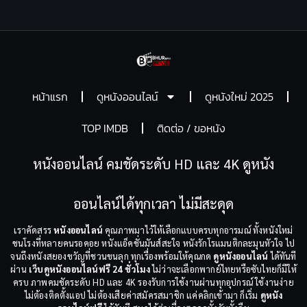
หน้าแรก
ดูหนังออนไลน์
ดูหนังใหม่ 2025
TOP IMDB
ติดต่อ / ขอหนัง
หนังออนไลน์ คมชัดระดับ HD และ 4K ดูหนัง
ออนไลน์ได้ทุกเวลา ไม่มีสะดุด
เราคัดสรร
หนังออนไลน์
คุณภาพมาไว้ให้เลือกแบบครบทุกอารมณ์ ทั้งหนังใหม่
ชนโรงที่หลายคนรอคอย หนังแอ็คชั่นมันส์สะใจ หนังรักโรแมนติกละมุนหัวใจ ไป
จนถึงหนังสยองขวัญที่ชวนขนลุก ทุกเรื่องพร้อมให้คุณกด
ดูหนังออนไลน์
ได้ทันที
ผ่าน
เว็บดูหนังออนไลน์ฟรี 24 ชั่วโมง
ไม่ว่าจะเลือกพากย์ไทยหรือซับไทยก็มีให้
ครบ ภาพคมชัดระดับ HD และ 4K รองรับการใช้งานผ่านทุกอุปกรณ์ ใช้งานง่าย
ไม่ต้องติดตั้งแอป ไม่ต้องเสียค่าสมัครสมาชิก แค่คลิกเข้ามา ก็เริ่ม
ดูหนัง