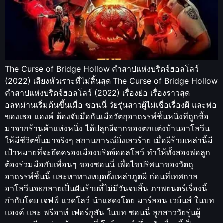
The Curse of Bridge Hollow คำสาปแห่งบริดจ์ฮอลโลว์
(2022) เสียงหัวเราะที่ไม่สิ้นสุด The Curse of Bridge Hollow
คำสาปแห่งบริดจ์ฮอลโลว์ (2022) เรื่องย่อ เรื่องราวสุด
อลหม่านเริ่มต้นขึ้นเมื่อ ซอนนี่ วัยรุ่นสาวผู้ไม่เชื่อเรื่องผี และพ่อ
ของเธอ แฮงค์ ต้องจับมือกันเมื่อวัตถุอาถรรพ์ชิ้นหนึ่งที่ถูกซื้อ
มาจากร้านค้าแห่งหนึ่ง ได้ปลุกผีจากของตกแต่งบ้านฮาโลวีน
ให้มีชีวิตขึ้นมาจริงๆ สถานการณ์ยิ่งเลวร้าย เมื่อผีร้ายเหล่านี้มี
เป้าหมายที่จะยึดครองเมืองบริดจ์ฮอลโลว์ ทำให้ทั้งสองพ่อลูก
ต้องร่วมมือกับเพื่อนๆ ของซอนนี่ เพื่อไขปริศนาของวัตถุ
อาถรรพ์ชิ้นนี้ และหาทางหยุดยั้งเหล่าภูตผี ก่อนที่เทศกาล
ฮาโลวีนจะกลายเป็นฝันร้ายที่ไม่มีวันจบสิ้น ภาพยนตร์เรื่องนี้
กำกับโดย เจฟฟ์ แวดโลว์ นำแสดงโดย มาร์ลอน เวย์นส์ ในบท
แฮงค์ และ พรีอาห์ เฟอร์กูสัน ในบท ซอนนี่ ลูกสาววัยรุ่นผู้