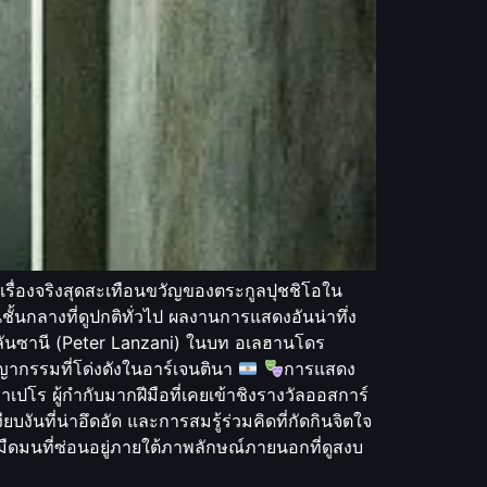
กเรื่องจริงสุดสะเทือนขวัญของตระกูลปุชชิโอใน
นกลางที่ดูปกติทั่วไป ผลงานการแสดงอันน่าทึ่ง
์ ลันซานี (Peter Lanzani) ในบท อเลฮานโดร
ชญากรรมที่โด่งดังในอาร์เจนตินา
การแสดง
เปโร ผู้กำกับมากฝีมือที่เคยเข้าชิงรางวัลออสการ์
งันที่น่าอึดอัด และการสมรู้ร่วมคิดที่กัดกินจิตใจ
มืดมนที่ซ่อนอยู่ภายใต้ภาพลักษณ์ภายนอกที่ดูสงบ