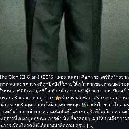
 The Clan (El Clan.) (2015) เดอะ แคลน คือภาพยนตร์ที่สร้างจา
พาตัวและฆาตกรรมที่ถูกปิดบังไว้ภายใต้หน้ากากของครอบครัวชนชั้
 ในบท อาร์กิมีเดส ปุชชิโอ หัวหน้าครอบครัวผู้บงการ และ ปีเตอร
ต่อครอบครัวและความถูกต้อง
เรื่องจริงสุดช็อก: สร้างจากคดีอา
หน้าครอบครัวสุดอำมหิตได้อย่างน่าขนลุก
กำกับโดย: ปาโบล ตรา
 แต่ยังเป็นการสำรวจความสัมพันธ์ในครอบครัวที่บิดเบี้ยว ความเงียบ
ตรายที่แฝงอยู่ทุกขณะ การดำเนินเรื่องค่อยๆ เผยให้เห็นถึงความ
ารเมืองในยุคนั้นได้อย่างน่าติดตาม สรุป: […]