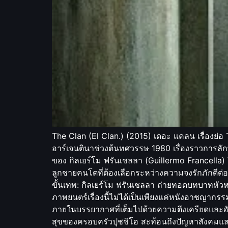
The Clan (El Clan.) (2015) เดอะ แคลน เรื่องย่อ
อาร์เจนตินาช่วงต้นทศวรรษ 1980 เรื่องราวการลัก
ของ กิลเยร์โม ฟรันเชลลา (Guillermo Francella)
ลูกชายคนโตที่ต้องเลือกระหว่างความจงรักภักดี
ขั้นเทพ: กิลเยร์โม ฟรันเชลลา ถ่ายทอดบทบาทหัว
ภาพยนตร์เรื่องนี้ไม่ได้เป็นเพียงแค่หนังอาชญากรรม
ภายในบรรยากาศที่เต็มไปด้วยความตึงเครียดและอัน
สุขของครอบครัวปุชชิโอ สะท้อนถึงปัญหาสังคมและก