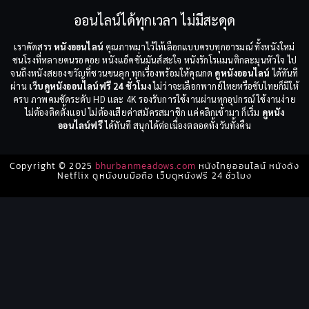
ออนไลน์ได้ทุกเวลา ไม่มีสะดุด
เราคัดสรร
หนังออนไลน์
คุณภาพมาไว้ให้เลือกแบบครบทุกอารมณ์ ทั้งหนังใหม่
ชนโรงที่หลายคนรอคอย หนังแอ็คชั่นมันส์สะใจ หนังรักโรแมนติกละมุนหัวใจ ไป
จนถึงหนังสยองขวัญที่ชวนขนลุก ทุกเรื่องพร้อมให้คุณกด
ดูหนังออนไลน์
ได้ทันที
ผ่าน
เว็บดูหนังออนไลน์ฟรี 24 ชั่วโมง
ไม่ว่าจะเลือกพากย์ไทยหรือซับไทยก็มีให้
ครบ ภาพคมชัดระดับ HD และ 4K รองรับการใช้งานผ่านทุกอุปกรณ์ ใช้งานง่าย
ไม่ต้องติดตั้งแอป ไม่ต้องเสียค่าสมัครสมาชิก แค่คลิกเข้ามา ก็เริ่ม
ดูหนัง
ออนไลน์ฟรี
ได้ทันที สนุกได้ต่อเนื่องตลอดทั้งวันทั้งคืน
Copyright © 2025
bhurbanmeadows.com
หนังไทยออนไลน์ หนังดัง
Netflix ดูหนังบนมือถือ เว็บดูหนังฟรี 24 ชั่วโมง