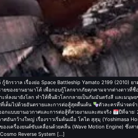
้จักรวาล เรื่องย่อ Space Battleship Yamato 2199 (2010) ยามา
รายของยานยามาโต้ เพื่อกอบกู้โลกจากภัยคุกคามจากต่างดาวที่ชื่
าะห์ลงมายังโลก ทำให้พื้นผิวโลกกลายเป็นกัมมันตรังสี และมนุษย
ี่เต็มไปด้วยอันตรายและการต่อสู้สุดตื่นเต้น
ตัวละครที่น่าจดจำ
ออกแบบยานอวกาศและการต่อสู้ที่สวยงามและสมจริง
ปีที่ฉา
าศอันกว้างใหญ่ เรื่องราวเริ่มต้นเมื่อ โคได สุสุมุ (Yoshimasa 
วของเครื่องยนต์ขับเคลื่อนด้วยคลื่น (Wave Motion Engine) ซึ่
รณ์ Cosmo Reverse System […]