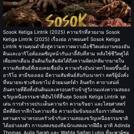
Sosok Ketiga Lintrik (2025) ความรักที่สวยงาม Sosok
Ketiga Lintrik (2025) เรื่องย่อ ภาพยนตร์ Sosok Ketiga
Lintrik ชวนคุณดำดิ่งสู่ความหวาดผวาเมื่อชีวิตแต่งงานของอัน
ดินและอาริโอต้องเผชิญหน้ากับเงาลี้ลับที่สาม หลังใช้ชีวิตคู่ได้
เพียงหกเดือน อันดินเริ่มสัมผัสได้ถึงความผิดปกติมากมายใน
ความสัมพันธ์ที่เธอเคยเชื่อมั่น ความจริงอันน่าตกใจเผยขึ้นเมื่อ
อาริโอ สามีของเธอ มีความสัมพันธ์ลับกับเนาหร่า สตรีผู้มั่งคั่ง
ที่หมายจะช่วงชิงเขาไป ด้วยมนตร์ดำ ลินตริก คาถาเสน่ห์
อันตรายที่ดึงทั้งอันดินและครอบครัวเข้าสู่วังวนแห่งความสยอง
ขวัญเหนือธรรมชาติอันไร้ที่สิ้นสุด Sosok Ketiga Lintrik จุด
เด่น การสำรวจประเด็นความรัก ความริษยา และไสยศาสตร์
มืดที่ฝังรากลึกในความเชื่อ ความเข้มข้นของเรื่องราวที่ผสม
ผสานดราม่าครอบครัวเข้ากับความสยองขวัญเหนือธรรมชาติ
ได้อย่างลงตัว การแสดงของทีมนักแสดงมากฝีมือ อาทิ Adinda
Thomas, Aulia Sarah และ Wafda Saifan Lubis ที่จะพาผู้ชม