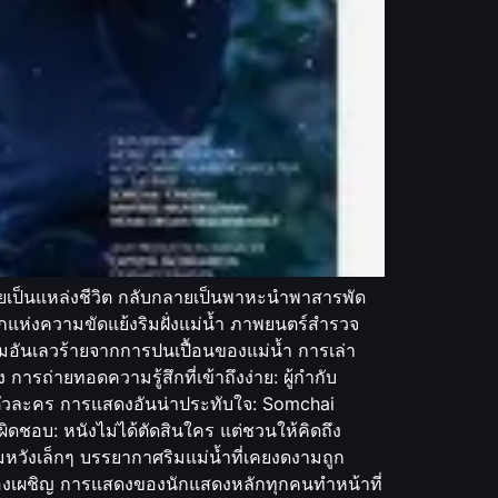
่งเคยเป็นแหล่งชีวิต กลับกลายเป็นพาหะนำพาสารพัด
ึกแห่งความขัดแย้งริมฝั่งแม่น้ำ ภาพยนตร์สำรวจ
รรมอันเลวร้ายจากการปนเปื้อนของแม่น้ำ การเล่า
การถ่ายทอดความรู้สึกที่เข้าถึงง่าย: ผู้กำกับ
องตัวละคร การแสดงอันน่าประทับใจ: Somchai
ชอบ: หนังไม่ได้ตัดสินใคร แต่ชวนให้คิดถึง
วังเล็กๆ บรรยากาศริมแม่น้ำที่เคยงดงามถูก
รต้องเผชิญ การแสดงของนักแสดงหลักทุกคนทำหน้าที่