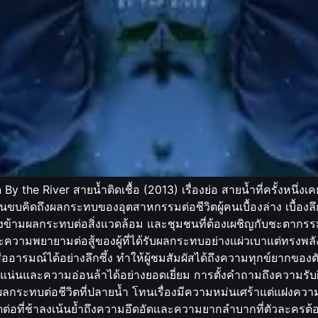
 By the River สายน้ำติดเชื้อ (2013) เรื่องย่อ สายน้ำที่ครั้งหนึ
นขบคิดถึงผลกระทบของอุตสาหกรรมต่อชีวิตผู้คนเบื้องล่าง เบื้องล
ที่มองข้ามผลกระทบต่อสิ่งแวดล้อม และชุมชนที่ต้องเผชิญกับชะตาก
ละความพยายามต่อสู้ของผู้ที่ได้รับผลกระทบอย่างแผ่วเบาแต่ทรงพลัง 
่ออารมณ์ได้อย่างลึกซึ้ง ทำให้ผู้ชมสัมผัสได้ถึงความทุกข์ยากข
นและความอ่อนล้าได้อย่างยอดเยี่ยม การตั้งคำถามถึงความรับผิด
ะทบต่อชีวิตที่ปลายน้ำ โทนเรื่องมีความหม่นเศร้าแต่แฝงความห
ตัดต่อที่ช้าลงเน้นย้ำถึงความอึดอัดและความยากลำบากที่ตัวละค